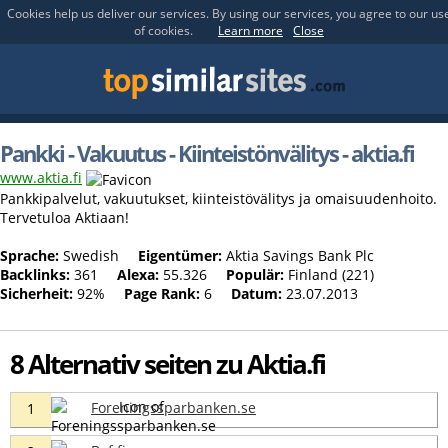
Cookies help us deliver our services. By using our services, you agree to our us
of cookies.
Learn more
Close
Pankki - Vakuutus - Kiinteistönvälitys - aktia.fi
www.aktia.fi
Pankkipalvelut, vakuutukset, kiinteistövälitys ja omaisuudenhoito.
Tervetuloa Aktiaan!
Sprache:
Swedish
Eigentümer:
Aktia Savings Bank Plc
Backlinks:
361
Alexa:
55.326
Populär:
Finland (221)
Sicherheit:
92%
Page Rank:
6
Datum:
23.07.2013
8 Alternativ seiten zu Aktia.fi
Foreningssparbanken.se
1