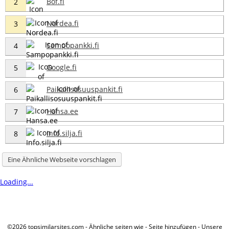
Bof.fi
2
Nordea.fi
3
Sampopankki.fi
4
Google.fi
5
Paikallisosuuspankit.fi
6
Hansa.ee
7
Info.silja.fi
8
Eine Ähnliche Webseite vorschlagen
Loading...
©2026 topsimilarsites.com -
Ähnliche seiten wie
-
Seite hinzufügen
-
Unsere