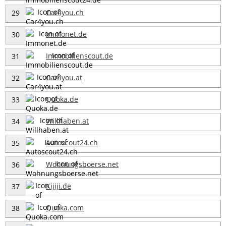
Car4you.ch
29
Immonet.de
30
Immobilienscout.de
31
Car4you.at
32
Quoka.de
33
Willhaben.at
34
Autoscout24.ch
35
Wohnungsboerse.net
36
Kijiji.de
37
Quoka.com
38