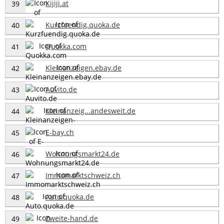
Kijiji.at
39
Kurzfuendig.quoka.de
40
Quokka.com
41
Kleinanzeigen.ebay.de
42
Auvito.de
43
Kleinanzeig...andesweit.de
44
E-bay.ch
45
Wohnungsmarkt24.de
46
Immomarktschweiz.ch
47
Auto.quoka.de
48
Zweite-hand.de
49