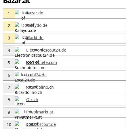
Bazar.at
Bazar.de
1
Kalaydo.de
2
Markt.de
3
Electronicscout24.de
4
Suchebiete.com
5
Local24.de
6
Ricardolino.ch
7
Olx.ch
8
Privatmarkt.at
9
Elektroscout.de
10