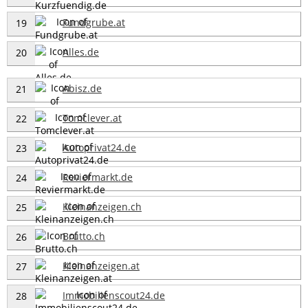
Fundgrube.at
19
Alles.de
20
Abisz.de
21
Tomclever.at
22
Autoprivat24.de
23
Reviermarkt.de
24
Kleinanzeigen.ch
25
Brutto.ch
26
Kleinanzeigen.at
27
Immobilienscout24.de
28