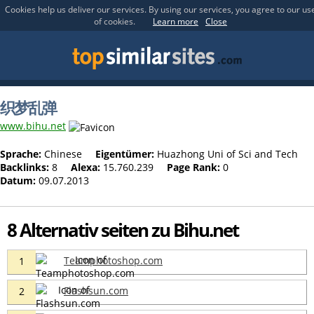
Cookies help us deliver our services. By using our services, you agree to our us
of cookies.
Learn more
Close
织梦乱弹
www.bihu.net
Sprache:
Chinese
Eigentümer:
Huazhong Uni of Sci and Tech
Backlinks:
8
Alexa:
15.760.239
Page Rank:
0
Datum:
09.07.2013
8 Alternativ seiten zu Bihu.net
Teamphotoshop.com
1
Flashsun.com
2