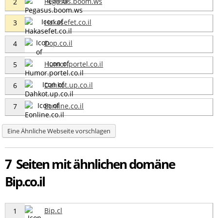
Pegasus.boom.ws
2
Hakasefet.co.il
3
Dop.co.il
4
Humor.portel.co.il
5
Dahkot.up.co.il
6
Eonline.co.il
7
Eine Ähnliche Webseite vorschlagen
7 Seiten mit ähnlichen domäne
Bip.co.il
Bip.cl
1