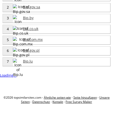
Bip.gov.sa
2
Bip.by
3
Bip.co.uk
4
Bip.com.mx
5
Bip.gov.pl
6
Bip.lu
7
Loading...
©2026 topsimilarsites.com -
Ähnliche seiten wie
-
Seite hinzufügen
-
Unsere
Seiten
-
Datenschutz
-
Kontakt
-
Free Survey Maker