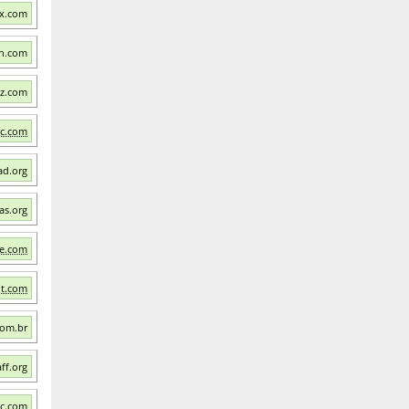
ex.com
an.com
tz.com
nc.com
ad.org
as.org
te.com
ot.com
com.br
ff.org
ic.com