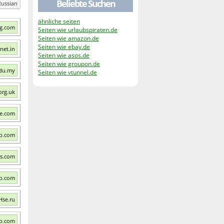
Beliebte Suchen
Russian
ähnliche seiten
mg.com
Seiten wie urlaubspiraten.de
Seiten wie amazon.de
Seiten wie ebay.de
rnet.in
Seiten wie asos.de
Seiten wie groupon.de
edu.my
Seiten wie vtunnel.de
org.uk
me.com
up.com
ds.com
up.com
Hse.ru
ro.com