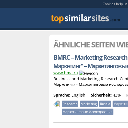
Cookies help us 
ÄHNLICHE SEITEN WI
BMRC – Marketing Research 
Маркетинг" – Маркетинговы
www.bma.ru
Business and Marketing Research Cent
Маркетинг» - Маркетинговые исследов
Sprache:
English
Sicherheit:
43%
Research
Marketing
Russia
Маркети
Маркетинговые Исследования