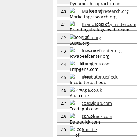
Marketingresearch.org
40
Brandingstr...yinsider.com
41
Susta.org
42
Iowabeefcenter.org
43
Empgens.com
44
Incubator.ucf.edu
45
Apa.co.uk
46
Tradepub.com
47
Dataquick.com
48
Emc.be
49