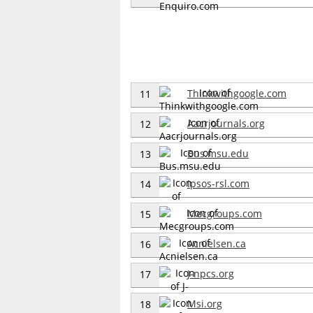
Thinkwithgoogle.com
11
Aacrjournals.org
12
Bus.msu.edu
13
Ipsos-rsl.com
14
Mecgroups.com
15
Acnielsen.ca
16
J-npcs.org
17
Msi.org
18