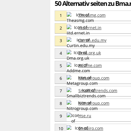
50 Alternativ seiten zu Bma.
Theasmg.com
1
Iitd.ernet.in
2
Curtin.edu.my
3
Dma.org.uk
4
Addme.com
5
Metagroup.com
6
Smallbiztrends.com
7
Nitrogroup.com
8
Hse.ru
9
Enquiro.com
10