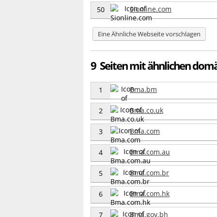
Sionline.com
50
Eine Ähnliche Webseite vorschlagen
9 Seiten mit ähnlichen dom
Bma.bm
1
Bma.co.uk
2
Bma.com
3
Bma.com.au
4
Bma.com.br
5
Bma.com.hk
6
Bma.gov.bh
7