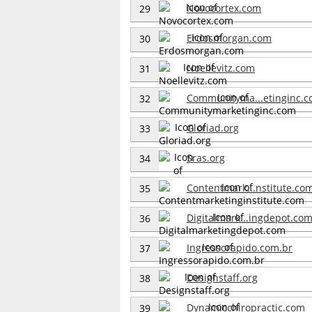
Novocortex.com
29
Erdosmorgan.com
30
Noellevitz.com
31
Communityma...etinginc.
32
Gloriad.org
33
Sras.org
34
Contentmark...nstitute.co
35
Digitalmark...ingdepot.co
36
Ingressorapido.com.br
37
Designstaff.org
38
Dynamicchiropractic.com
39