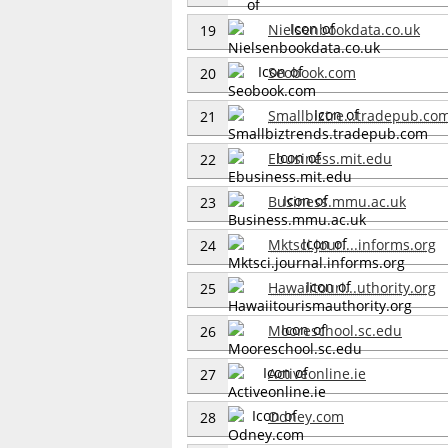
Nielsenbookdata.co.uk
19
Seobook.com
20
Smallbiztre...tradepub.co
21
Ebusiness.mit.edu
22
Business.mmu.ac.uk
23
Mktsci.jour....informs.org
24
Hawaiitouri...uthority.org
25
Mooreschool.sc.edu
26
Activeonline.ie
27
Odney.com
28