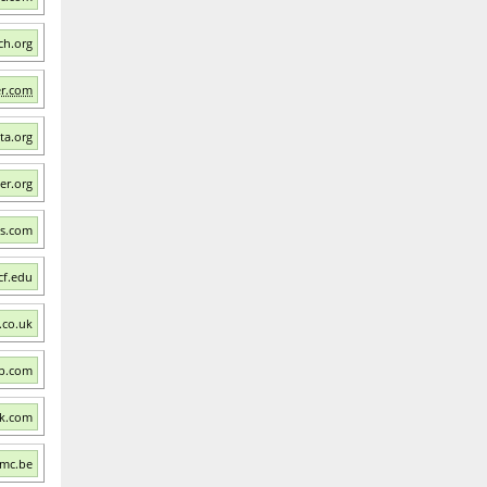
ch.org
er.com
ta.org
er.org
ns.com
cf.edu
.co.uk
ub.com
ck.com
Emc.be