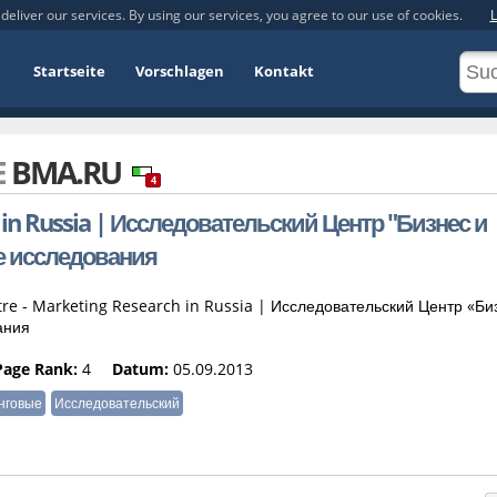
deliver our services. By using our services, you agree to our use of cookies.
L
Startseite
Vorschlagen
Kontakt
E
BMA.RU
4
in Russia | Исследовательский Центр "Бизнес и
е исследования
re - Marketing Research in Russia | Исследовательский Центр «Би
ания
Page Rank:
4
Datum:
05.09.2013
нговые
Исследовательский