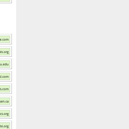
le.com
ls.org
su.edu
sl.com
ps.com
sen.ca
cs.org
si.org