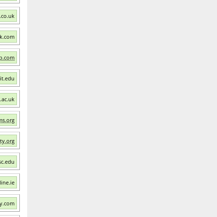
.co.uk
ok.com
ub.com
it.edu
.ac.uk
rms.org
ty.org
sc.edu
ine.ie
ey.com