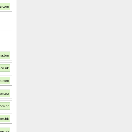
ne.com
Bma.bm
.co.uk
ma.com
com.au
com.br
com.hk
gov.bh