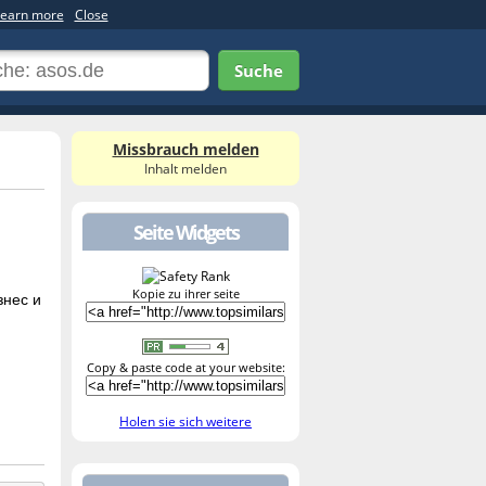
earn more
Close
Suche
Missbrauch melden
Inhalt melden
Seite Widgets
Kopie zu ihrer seite
знес и
Copy & paste code at your website:
Holen sie sich weitere