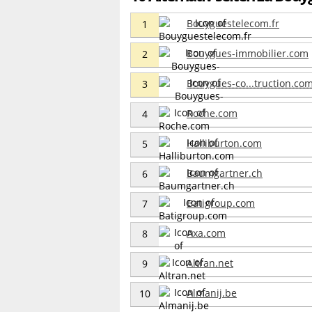
Bouyguestelecom.fr
1
Bouygues-immobilier.com
2
Bouygues-co...truction.co
3
Roche.com
4
Halliburton.com
5
Baumgartner.ch
6
Batigroup.com
7
Axa.com
8
Altran.net
9
Almanij.be
10