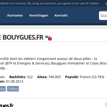
deliver our services. By using our services, you agree to our use of cookies.
L
Startseite
Vorschlagen
Kontakt
E
BOUYGUES.FR
6
sifié dont les métiers s’organisent autour de deux pôles : la
n (BTP et Energies & Services), Bouygues Immobilier et Colas (Rout
yg...
ues
Backlinks:
522
Alexa:
740.003
Populär:
France (23.783)
um:
01.08.2013
nat
Chiffres
gues.fr