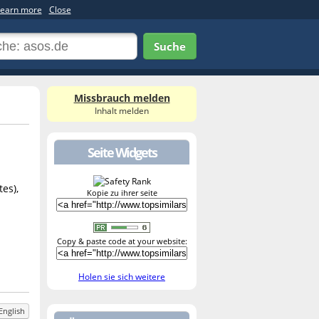
earn more
Close
Suche
Missbrauch melden
Inhalt melden
Seite Widgets
es),
Kopie zu ihrer seite
Copy & paste code at your website:
Holen sie sich weitere
English