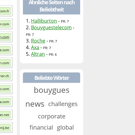
Ähnliche Seiten nach
Beliebtheit
com.fr
1.
Halliburton
-
PR: 7
er.com
2.
Bouyguestelecom
-
PR: 7
on.com
3.
Roche
-
PR: 7
4.
Axa
-
PR: 7
he.com
5.
Altran
-
PR: 6
on.com
ner.ch
Beliebte Wörter
bouygues
up.com
news
xa.com
challenges
corporate
an.net
financial
global
nij.be