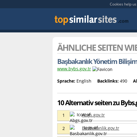
Cookies help us 
ÄHNLICHE SEITEN WI
Başbakanlık Yönetim Bilişim
www.bybs.gov.tr
Sprache:
English
Backlinks:
490
A
10 Alternativ seiten zu Bybs.
Abgs.gov.tr
1
Basbakanlik.gov.tr
2