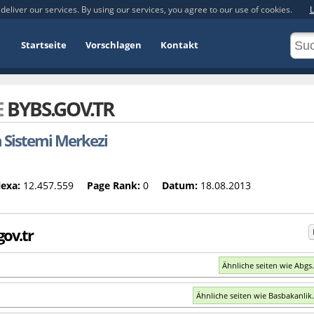
deliver our services. By using our services, you agree to our use of cookies.
L
Startseite
Vorschlagen
Kontakt
E
BYBS.GOV.TR
 Sistemi Merkezi
lexa:
12.457.559
Page Rank:
0
Datum:
18.08.2013
gov.tr
Ähnliche seiten wie Abgs.
Ähnliche seiten wie Basbakanlik.