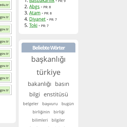
1.
Basbakanlik
-
PR: 9
edu.tr
2.
Abgs
-
PR: 8
3.
Atam
-
PR: 8
gov.tr
4.
Diyanet
-
PR: 7
5.
Toki
-
PR: 7
gov.tr
gov.tr
Beliebte Wörter
gov.tr
başkanlığı
gov.tr
türkiye
gov.tr
bakanlığı
basın
gov.tr
bilgi
enstitüsü
belgeler
başvuru
bugün
birliğinin
birliği
bilimleri
bilgiler