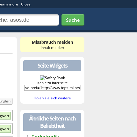
earn more
Close
Suche
Missbrauch melden
Inhalt melden
Seite Widgets
Kopie zu ihrer seite
Holen sie sich weitere
English
gov.tr
Ähnliche Seiten nach
Beliebtheit
gov.tr