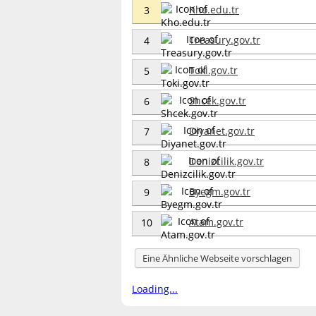
Kho.edu.tr
3
Treasury.gov.tr
4
Toki.gov.tr
5
Shcek.gov.tr
6
Diyanet.gov.tr
7
Denizcilik.gov.tr
8
Byegm.gov.tr
9
Atam.gov.tr
10
Eine Ähnliche Webseite vorschlagen
Loading...