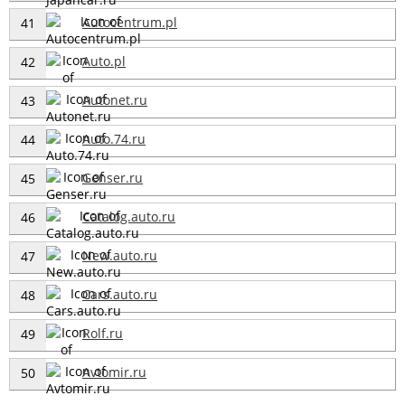
Autocentrum.pl
41
Auto.pl
42
Autonet.ru
43
Auto.74.ru
44
Genser.ru
45
Catalog.auto.ru
46
New.auto.ru
47
Cars.auto.ru
48
Rolf.ru
49
Avtomir.ru
50