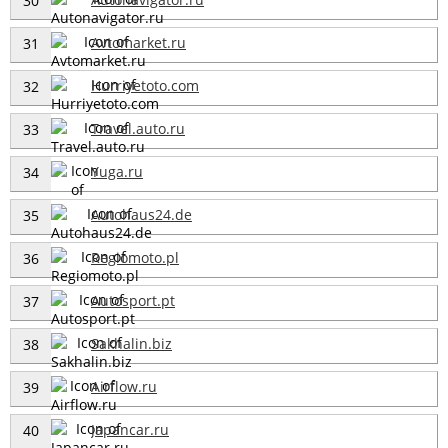
30
Avtomarket.ru
31
Hurriyetoto.com
32
Travel.auto.ru
33
Yuga.ru
34
Autohaus24.de
35
Regiomoto.pl
36
Autosport.pt
37
Sakhalin.biz
38
Airflow.ru
39
Japancar.ru
40