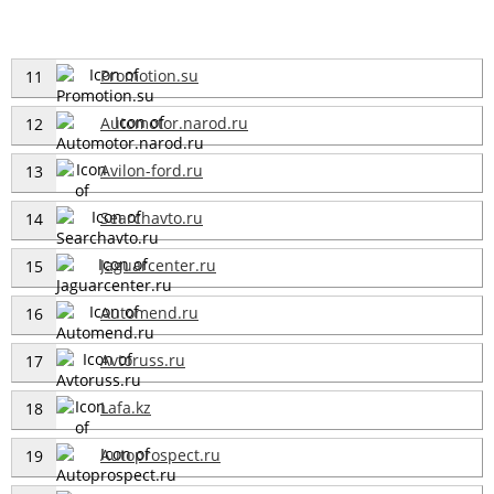
Promotion.su
11
Automotor.narod.ru
12
Avilon-ford.ru
13
Searchavto.ru
14
Jaguarcenter.ru
15
Automend.ru
16
Avtoruss.ru
17
Lafa.kz
18
Autoprospect.ru
19