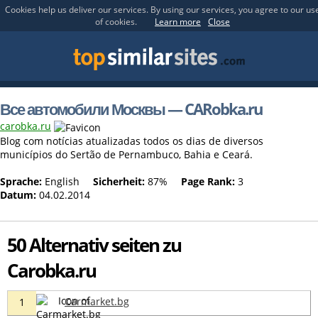
Cookies help us deliver our services. By using our services, you agree to our us
of cookies.
Learn more
Close
Все автомобили Москвы — CARobka.ru
carobka.ru
Blog com notícias atualizadas todos os dias de diversos
municípios do Sertão de Pernambuco, Bahia e Ceará.
Sprache:
English
Sicherheit:
87%
Page Rank:
3
Datum:
04.02.2014
50 Alternativ seiten zu
Carobka.ru
Carmarket.bg
1