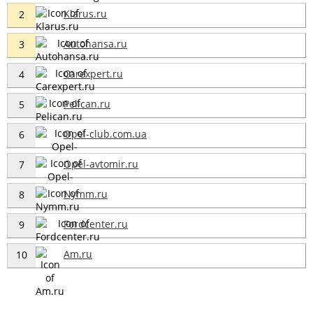
Klarus.ru
2
Autohansa.ru
3
Carexpert.ru
4
Pelican.ru
5
Opel-club.com.ua
6
Opel-avtomir.ru
7
Nymm.ru
8
Fordcenter.ru
9
Am.ru
10