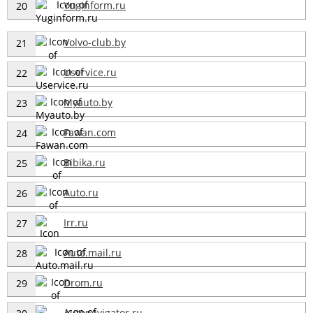
Yuginform.ru
20
Volvo-club.by
21
Uservice.ru
22
Myauto.by
23
Fawan.com
24
Bibika.ru
25
Auto.ru
26
Irr.ru
27
Auto.mail.ru
28
Drom.ru
29
Autonavigator.ru