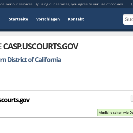
deliver our services. By using our services, you agree to our use of cookies.
L
Startseite
Vorschlagen
Kontakt
E
CASP.USCOURTS.GOV
n District of California
scourts.gov
Ähnliche seiten wie D