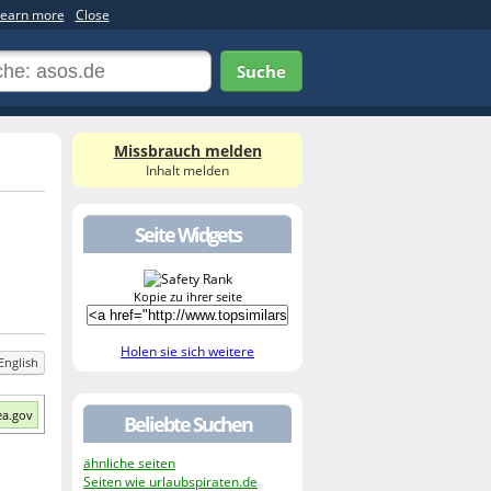
earn more
Close
Suche
Missbrauch melden
Inhalt melden
Seite Widgets
Kopie zu ihrer seite
Holen sie sich weitere
English
ea.gov
Beliebte Suchen
ähnliche seiten
Seiten wie urlaubspiraten.de