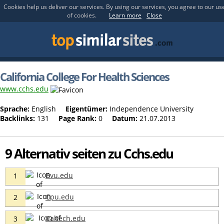
Cookies help us deliver our services. By using our services, you agree to our us
of cookies.
Learn more
Close
California College For Health Sciences
www.cchs.edu
Sprache:
English
Eigentümer:
Independence University
Backlinks:
131
Page Rank:
0
Datum:
21.07.2013
9 Alternativ seiten zu Cchs.edu
Bvu.edu
1
Cpu.edu
2
Caltech.edu
3