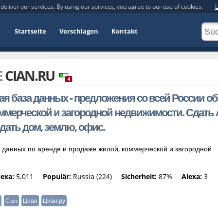
deliver our services. By using our services, you agree to our use of cookies.
L
Startseite
Vorschlagen
Kontakt
E
CIAN.RU
4
ная база данных - предложения со всей России об
ммерческой и загородной недвижимости. Сдать 
одать дом, землю, офис.
 данных по аренде и продаже жилой, коммерческой и загородной
lexa:
5.011
Populär:
Russia (224)
Sicherheit:
87%
Alexa:
3
Cian
Циан
Циан.ру