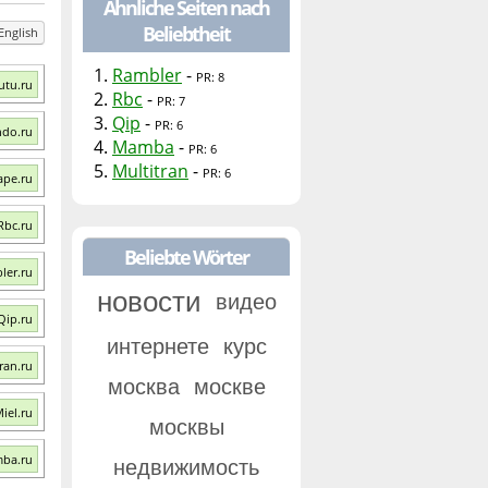
Ähnliche Seiten nach
Beliebtheit
English
1.
Rambler
-
PR: 8
utu.ru
2.
Rbc
-
PR: 7
3.
Qip
-
PR: 6
ndo.ru
4.
Mamba
-
PR: 6
5.
Multitran
-
PR: 6
ape.ru
Rbc.ru
Beliebte Wörter
ler.ru
новости
видео
Qip.ru
интернете
курс
ran.ru
москва
москве
iel.ru
москвы
mba.ru
недвижимость