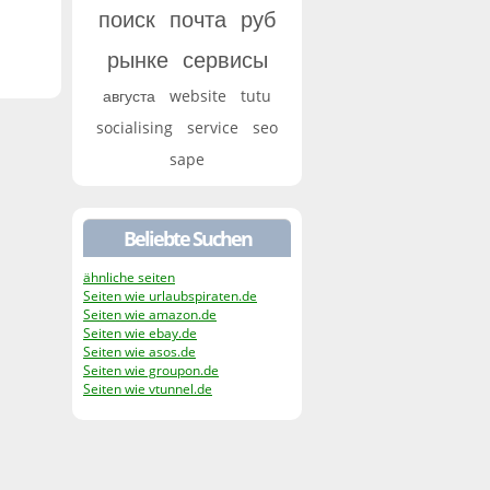
поиск
почта
руб
рынке
сервисы
августа
website
tutu
socialising
service
seo
sape
Beliebte Suchen
ähnliche seiten
Seiten wie urlaubspiraten.de
Seiten wie amazon.de
Seiten wie ebay.de
Seiten wie asos.de
Seiten wie groupon.de
Seiten wie vtunnel.de