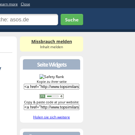
earn more
Close
Suche
Missbrauch melden
Inhalt melden
Seite Widgets
/
Kopie zu ihrer seite
Copy & paste code at your website:
Holen sie sich weitere