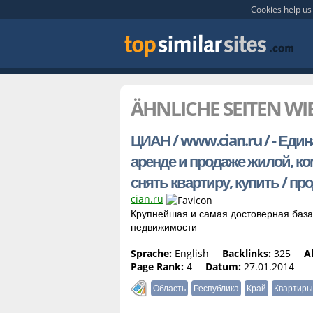
Cookies help us 
ÄHNLICHE SEITEN WI
ЦИАН / www.cian.ru / - Еди
аренде и продаже жилой, ко
снять квартиру, купить / пр
cian.ru
Крупнейшая и самая достоверная база
недвижимости
Sprache:
English
Backlinks:
325
A
Page Rank:
4
Datum:
27.01.2014
Область
Республика
Край
Квартиры