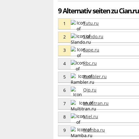
9 Alternativ seiten zu Cian.ru
Tutu.ru
1
Slando.ru
2
Sape.ru
3
Rbc.ru
4
Rambler.ru
5
Qip.ru
6
Multitran.ru
7
Miel.ru
8
Mamba.ru
9