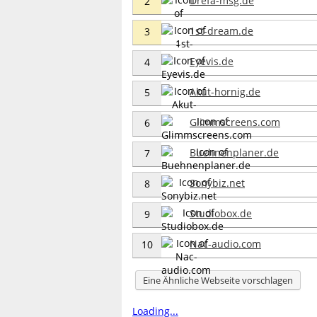
Drefa-msg.de
2
1st-dream.de
3
Eyevis.de
4
Akut-hornig.de
5
Glimmscreens.com
6
Buehnenplaner.de
7
Sonybiz.net
8
Studiobox.de
9
Nac-audio.com
10
Eine Ähnliche Webseite vorschlagen
Loading...