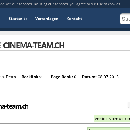
deliver our services. By using our services, you agree to our use of cookies.
L
Startseite
Vorschlagen
Kontakt
E
CINEMA-TEAM.CH
ma-Team
Backlinks:
1
Page Rank:
0
Datum:
08.07.2013
ema-team.ch
Ähnliche seiten wie Gl