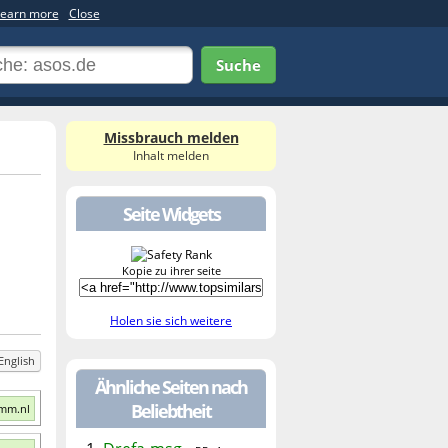
earn more
Close
Suche
Missbrauch melden
Inhalt melden
Seite Widgets
Kopie zu ihrer seite
Holen sie sich weitere
English
Ähnliche Seiten nach
Beliebtheit
imm.nl