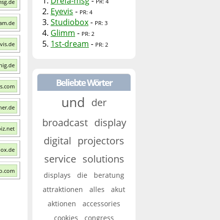
1.
Drefa-msg
-
PR: 4
msg.de
2.
Eyevis
-
PR: 4
3.
Studiobox
-
eam.de
PR: 3
4.
Glimm
-
PR: 2
5.
1st-dream
-
vis.de
PR: 2
nig.de
Beliebte Wörter
ns.com
und
der
ner.de
broadcast
display
iz.net
digital
projectors
box.de
service
solutions
io.com
displays
die
beratung
attraktionen
alles
akut
aktionen
accessories
cookies
congress