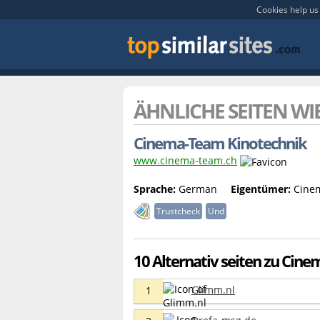
Cookies help us 
ÄHNLICHE SEITEN WI
Cinema-Team Kinotechnik
www.cinema-team.ch
Sprache:
German
Eigentümer:
Cine
Trustcheck
Und
10 Alternativ seiten zu Cin
Glimm.nl
1