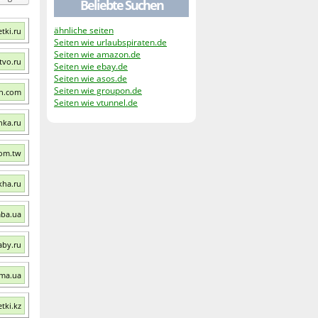
Beliebte Suchen
ähnliche seiten
tki.ru
Seiten wie urlaubspiraten.de
Seiten wie amazon.de
tvo.ru
Seiten wie ebay.de
Seiten wie asos.de
Seiten wie groupon.de
tn.com
Seiten wie vtunnel.de
hka.ru
com.tw
kha.ru
mba.ua
aby.ru
ama.ua
tki.kz