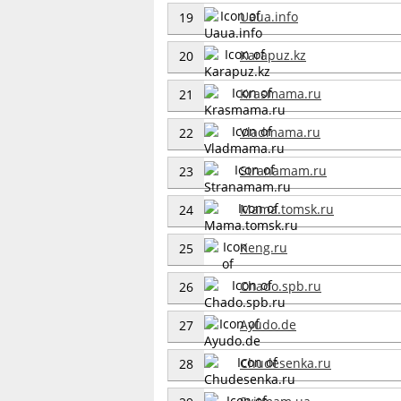
Uaua.info
19
Karapuz.kz
20
Krasmama.ru
21
Vladmama.ru
22
Stranamam.ru
23
Mama.tomsk.ru
24
Keng.ru
25
Chado.spb.ru
26
Ayudo.de
27
Chudesenka.ru
28