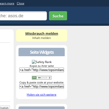
earn more
Close
Suche
Missbrauch melden
Inhalt melden
Seite Widgets
Kopie zu ihrer seite
Copy & paste code at your website:
Holen sie sich weitere
English