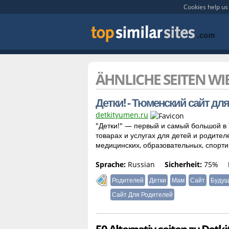
Cookies help us 
ÄHNLICHE SEITEN WI
Детки! - Тюменский сайт дл
detkityumen.ru
"Детки!" — первый и самый большой в
товарах и услугах для детей и родит
медицинских, образовательных, спортив
Sprache:
Russian
Sicherheit:
75%
Родителей
Детки
Мам
Сайт
Будущ
Сайт Для Родителей
50 Alternativ seiten zu Det