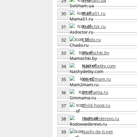
Svitmam.ua
29
Mama51.ru
30
Asdoctor.ru
31
Chado.ru
32
Mamochki.by
33
Nashydetky.com
34
Mam2mam.ru
35
Simmama.ru
36
Child-hood.ru
37
Rodovoederevo.ru
38
Nashi-de-ti.net
39