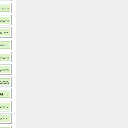
ti.com
ka.com
m.info
ova.ru
er.com
ty.com
ed.com
hki.ru
rum.ru
mon.ru