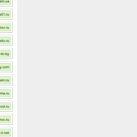
mam.ua
a51.ru
tor.ru
ado.ru
hki.by
ky.com
mam.ru
ama.ru
ood.ru
evo.ru
ti.net