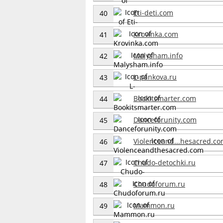
Eti-deti.com
40
Krovinka.com
41
Malysham.info
42
L-pankova.ru
43
Bookitsmarter.com
44
Danceforunity.com
45
Violenceand...hesacred.c
46
Chudo-detochki.ru
47
Chudoforum.ru
48
Mammon.ru
49