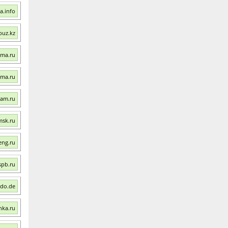
a.info
puz.kz
ama.ru
ama.ru
mam.ru
msk.ru
eng.ru
spb.ru
udo.de
nka.ru