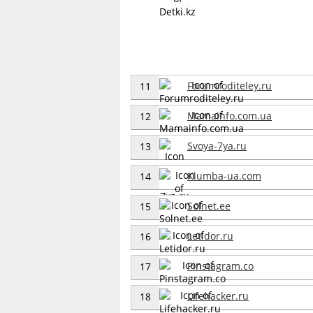
Forumroditeley.ru
11
Mamainfo.com.ua
12
Svoya-7ya.ru
13
Klumba-ua.com
14
Solnet.ee
15
Letidor.ru
16
Pinstagram.co
17
Lifehacker.ru
18