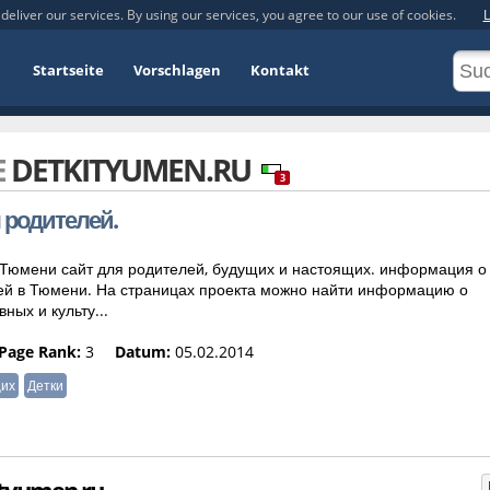
deliver our services. By using our services, you agree to our use of cookies.
L
Startseite
Vorschlagen
Kontakt
E
DETKITYUMEN.RU
3
я родителей.
 Тюмени сайт для родителей, будущих и настоящих. информация о
елей в Тюмени. На страницах проекта можно найти информацию о
ных и культу...
Page Rank:
3
Datum:
05.02.2014
их
Детки
kityumen.ru