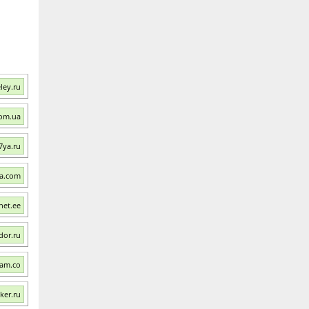
ley.ru
com.ua
7ya.ru
ua.com
net.ee
dor.ru
ram.co
ker.ru