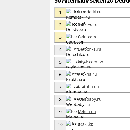
Kemdetki.ru
1
Detstvo.ru
2
Catn.com
3
Detochka.ru
4
Istyle.com.tw
5
Krokha.ru
6
Klumba.ua
7
Webbaby.ru
8
Mama.ua
9
Detki.kz
10