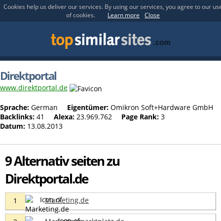
Cookies help us deliver our services. By using our services, you agree to our us
of cookies.
Learn more
Close
Direktportal
www.direktportal.de
Sprache:
German
Eigentümer:
Omikron Soft+Hardware GmbH
Backlinks:
41
Alexa:
23.969.762
Page Rank:
3
Datum:
13.08.2013
9 Alternativ seiten zu
Direktportal.de
Marketing.de
1