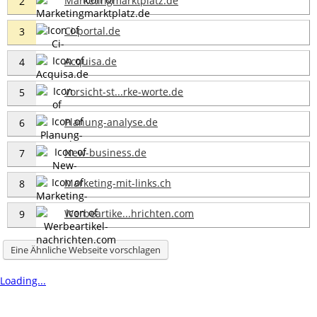
Marketingmarktplatz.de
2
Ci-portal.de
3
Acquisa.de
4
Vorsicht-st...rke-worte.de
5
Planung-analyse.de
6
New-business.de
7
Marketing-mit-links.ch
8
Werbeartike...hrichten.com
9
Eine Ähnliche Webseite vorschlagen
Loading...