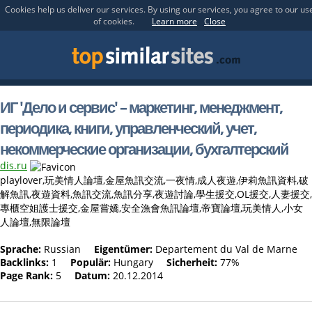
Cookies help us deliver our services. By using our services, you agree to our us
of cookies.
Learn more
Close
ИГ 'Дело и сервис' – маркетинг, менеджмент,
периодика, книги, управленческий, учет,
некоммерческие организации, бухгалтерский
dis.ru
playlover,玩美情人論壇,金屋魚訊交流,一夜情,成人夜遊,伊莉魚訊資料,破
解魚訊,夜遊資料,魚訊交流,魚訊分享,夜遊討論,學生援交,OL援交,人妻援交,
專櫃空姐護士援交,金屋嘗嬌,安全漁會魚訊論壇,帝寶論壇,玩美情人,小女
人論壇,無限論壇
Sprache:
Russian
Eigentümer:
Departement du Val de Marne
Backlinks:
1
Populär:
Hungary
Sicherheit:
77%
Page Rank:
5
Datum:
20.12.2014