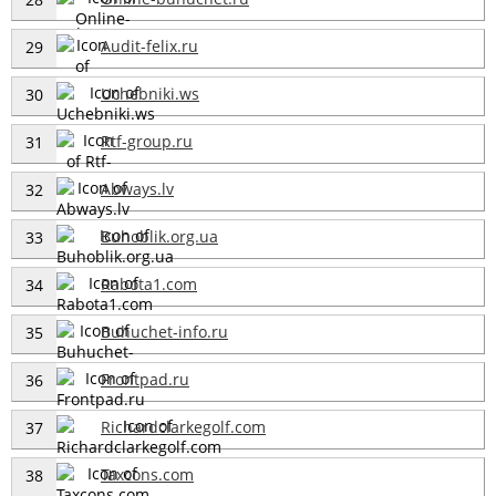
Audit-felix.ru
29
Uchebniki.ws
30
Rtf-group.ru
31
Abways.lv
32
Buhoblik.org.ua
33
Rabota1.com
34
Buhuchet-info.ru
35
Frontpad.ru
36
Richardclarkegolf.com
37
Taxcons.com
38