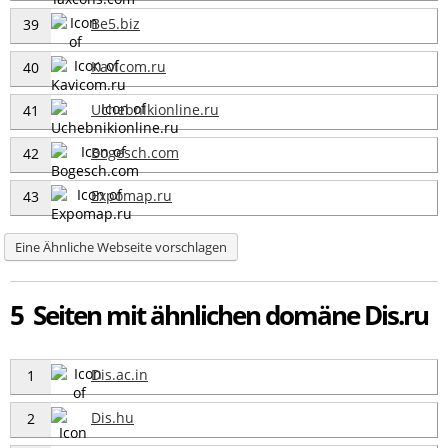
Be5.biz
39
Kavicom.ru
40
Uchebnikionline.ru
41
Bogesch.com
42
Expomap.ru
43
Eine Ähnliche Webseite vorschlagen
5 Seiten mit ähnlichen domäne Dis.ru
Dis.ac.in
1
Dis.hu
2