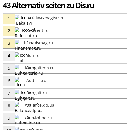
43 Alternativ seiten zu Dis.ru
Bakalavr-magistr.ru
1
Referent.ru
2
Finansmag.ru
3
Buh.ru
4
Buhgalteria.ru
5
Audit-it.ru
6
Buhgalt.ru
7
Balance.dp.ua
8
Buhonline.ru
9