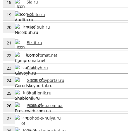
Sia.ru
18
Audito.ru
19
Nicolbuh.ru
20
Biz-it.ru
21
Compromat.net
22
Glavbyh.ru
23
Gorodskoyportal.ru
24
Shablonik.ru
25
Prostoweb.com.ua
26
Dohod-s-nulya.ru
27
Online-buhuchet.ru
28