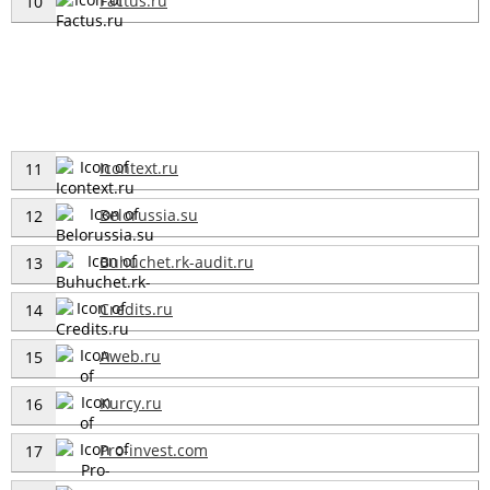
Factus.ru
10
Icontext.ru
11
Belorussia.su
12
Buhuchet.rk-audit.ru
13
Credits.ru
14
Aweb.ru
15
Kurcy.ru
16
Pro-invest.com
17