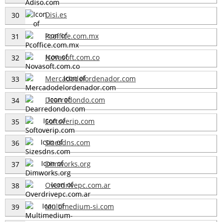
Disi.es
30
Pcoffice.com.mx
31
Novasoft.com.co
32
Mercadodelordenador.com
33
Dearredondo.com
34
Softoverip.com
35
Sizesdns.com
36
Dimworks.org
37
Overdrivepc.com.ar
38
Multimedium-si.com
39