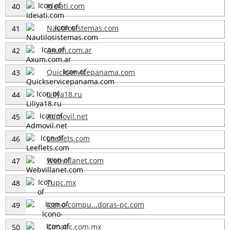
Ideiati.com
40
Nautilosistemas.com
41
Axum.com.ar
42
Quickservicepanama.com
43
Liliya18.ru
44
Admovil.net
45
Leeflets.com
46
Webvillanet.com
47
Tupc.mx
48
Icono-compu...doras-pc.com
49
Cimatic.com.mx
50