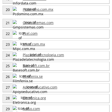
Pcdomino.com.mx
20
Gmpsistemas.com
21
Pcel.com
22
Mipc.com.mx
23
Plazadelatecnologia.com
24
Basesoft.com.br
25
Filmfenix.se
26
Apoyoeducativo.com
27
Eletronica.org
28
Adiso.com
29