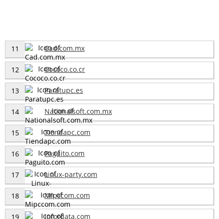
Cad.com.mx
11
Cococo.co.cr
12
Paratupc.es
13
Nationalsoft.com.mx
14
Tiendapc.com
15
Paguito.com
16
Linux-party.com
17
Mipccom.com
18
Infordata.com
19