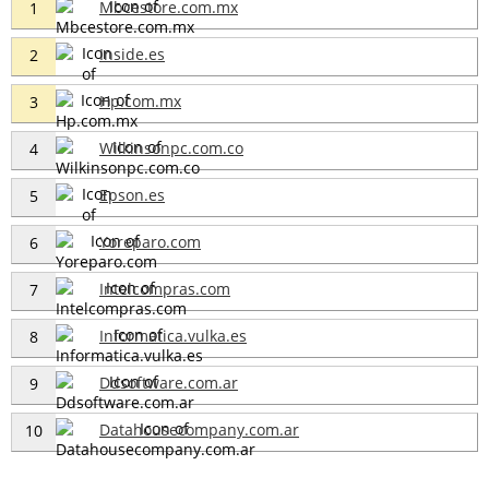
Mbcestore.com.mx
1
Inside.es
2
Hp.com.mx
3
Wilkinsonpc.com.co
4
Epson.es
5
Yoreparo.com
6
Intelcompras.com
7
Informatica.vulka.es
8
Ddsoftware.com.ar
9
Datahousecompany.com.ar
10