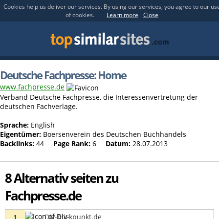
Cookies help us deliver our services. By using our services, you agree to our us
of cookies.
Learn more
Close
Deutsche Fachpresse: Home
www.fachpresse.de
Verband Deutsche Fachpresse, die Interessenvertretung der
deutschen Fachverlage.
Sprache:
English
Eigentümer:
Boersenverein des Deutschen Buchhandels
Backlinks:
44
Page Rank:
6
Datum:
28.07.2013
8 Alternativ seiten zu
Fachpresse.de
Div-blickpunkt.de
1