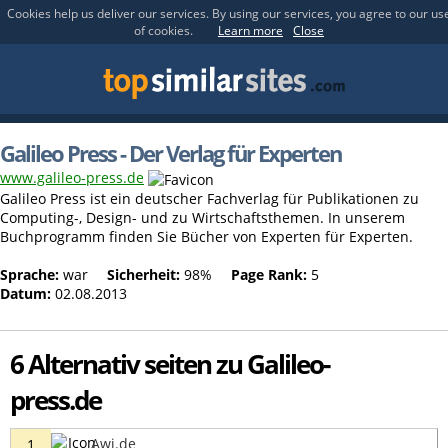
Cookies help us deliver our services. By using our services, you agree to our us
of cookies.
Learn more
Close
Galileo Press - Der Verlag für Experten
www.galileo-press.de
Galileo Press ist ein deutscher Fachverlag für Publikationen zu
Computing-, Design- und zu Wirtschaftsthemen. In unserem
Buchprogramm finden Sie Bücher von Experten für Experten.
Sprache:
war
Sicherheit:
98%
Page Rank:
5
Datum:
02.08.2013
6 Alternativ seiten zu Galileo-
press.de
Awi.de
1