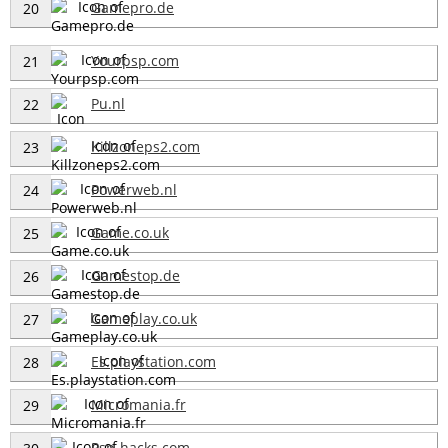
Gamepro.de
20
Yourpsp.com
21
Pu.nl
22
Killzoneps2.com
23
Powerweb.nl
24
Game.co.uk
25
Gamestop.de
26
Gameplay.co.uk
27
Es.playstation.com
28
Micromania.fr
29
Psp-hacks.com