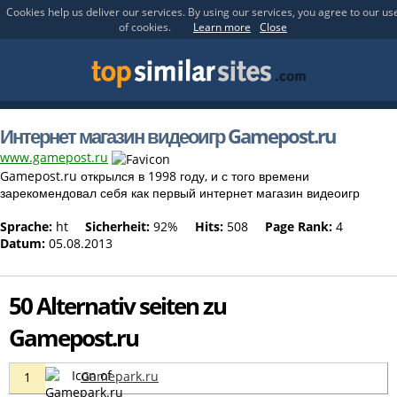
Cookies help us deliver our services. By using our services, you agree to our us
of cookies.
Learn more
Close
Интернет магазин видеоигр Gamepost.ru
www.gamepost.ru
Gamepost.ru открылся в 1998 году, и с того времени
зарекомендовал себя как первый интернет магазин видеоигр
Sprache:
ht
Sicherheit:
92%
Hits:
508
Page Rank:
4
Datum:
05.08.2013
50 Alternativ seiten zu
Gamepost.ru
Gamepark.ru
1