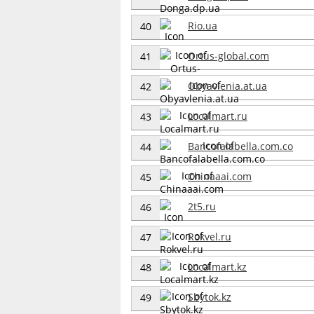
Rio.ua
40
Ortus-global.com
41
Obyavlenia.at.ua
42
Localmart.ru
43
Bancofalabella.com.co
44
Chinaaai.com
45
2t5.ru
46
Rokvel.ru
47
Localmart.kz
48
Sbytok.kz
49