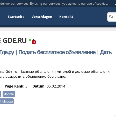
deliver our services. By using our services, you agree to our use of cookies.
L
Startseite
Vorschlagen
Kontakt
E
GDE.RU
3
де.ру | Подать бесплатное объявление | Дать
на Gde.ru. Частные объявления жителей и деловые объявления
сть разместить объявление бесплатно.
Page Rank:
3
Datum:
05.02.2014
а
Москвы
й Москва