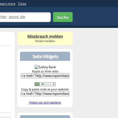
earn more
Close
Suche
Missbrauch melden
Inhalt melden
Seite Widgets
Kopie zu ihrer seite
Copy & paste code at your website:
Holen sie sich weitere