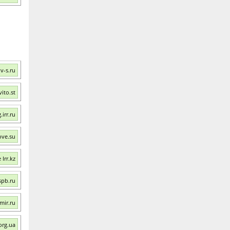
v-s.ru
ito.st
irr.ru
ove.su
 Irr.kz
spb.ru
mir.ru
org.ua