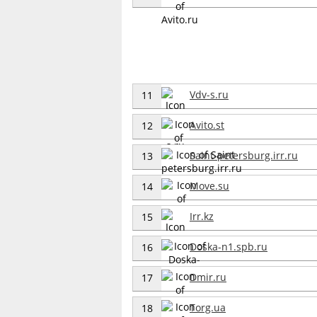
Vdv-s.ru
11
Avito.st
12
Saint-petersburg.irr.ru
13
Move.su
14
Irr.kz
15
Doska-n1.spb.ru
16
Dmir.ru
17
Torg.ua
18