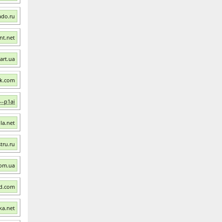
ado.ru
nt.net
art.ua
rk.com
--p1ai
la.net
tru.ru
com.ua
nd.com
ka.net