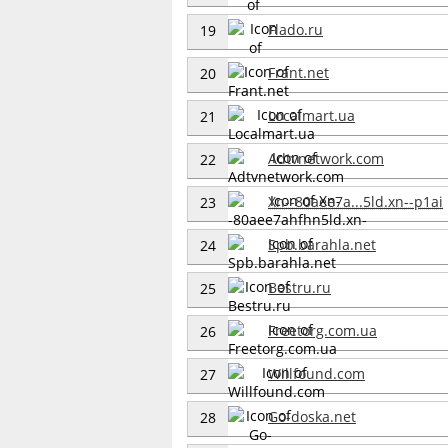
Flado.ru
19
Frant.net
20
Localmart.ua
21
Adtvnetwork.com
22
Xn--80aee7a...5ld.xn--p1ai
23
Spb.barahla.net
24
Bestru.ru
25
Freetorg.com.ua
26
Willfound.com
27
Go-doska.net
28