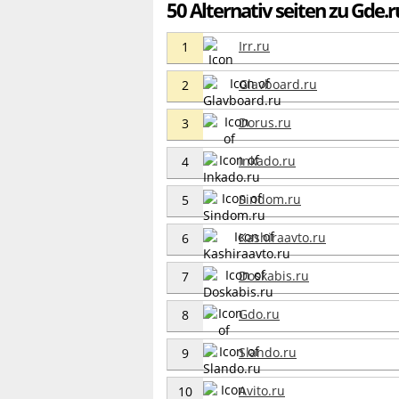
50 Alternativ seiten zu Gde.r
Irr.ru
1
Glavboard.ru
2
Dorus.ru
3
Inkado.ru
4
Sindom.ru
5
Kashiraavto.ru
6
Doskabis.ru
7
Gdo.ru
8
Slando.ru
9
Avito.ru
10