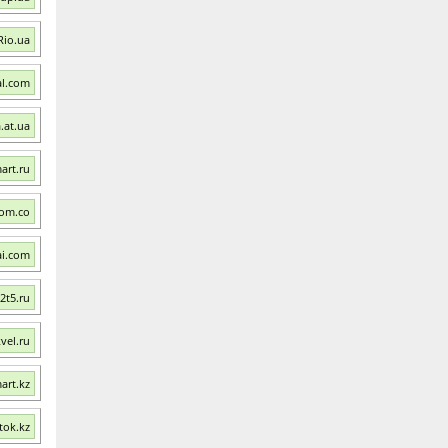
Rio.ua
al.com
.at.ua
art.ru
com.co
ai.com
2t5.ru
vel.ru
art.kz
tok.kz