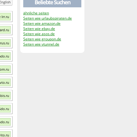
Beliebte Suchen
English
ähnliche seiten
 Irr.ru
Seiten wie urlaubspiraten.de
Seiten wie amazon.de
Seiten wie ebay.de
ard.ru
Seiten wie asos.de
Seiten wie groupon.de
rus.ru
Seiten wie vtunnel.de
ado.ru
dom.ru
vto.ru
bis.ru
Gdo.ru
ndo.ru
ito.ru