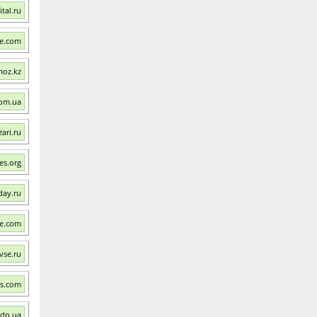
tal.ru
ke.com
moz.kz
com.ua
ari.ru
es.org
day.ru
le.com
vse.ru
es.com
.dp.ua