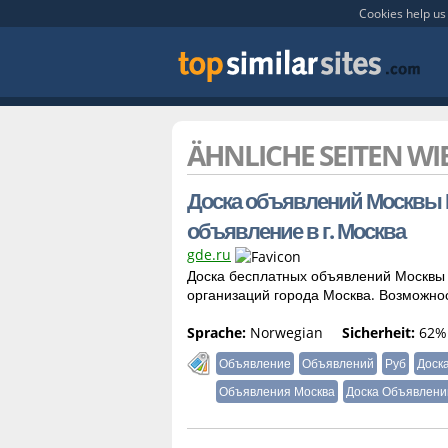
Cookies help us 
ÄHNLICHE SEITEN WI
Доска объявлений Москвы Г
объявление в г. Москва
gde.ru
Доска бесплатных объявлений Москвы 
организаций города Москва. Возможно
Sprache:
Norwegian
Sicherheit:
62%
Объявление
Объявлений
Руб
Доск
Объявления Москва
Доска Объявлени