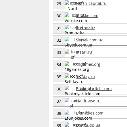
North-capital.ru
29
Vdoske.com
30
Promoz.kz
31
Sbytok.com.ua
32
Inzari.ru
33
18games.org
34
Sellday.ru
35
Bookmyarticle.com
36
Naidu-vse.ru
37
Efunjokes.com
38
Donga.dp.ua
39