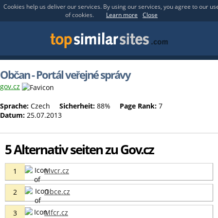
Cookies help us deliver our services. By using our services, you agree to our us
of cookies.
Learn more
Close
Občan - Portál veřejné správy
gov.cz
Sprache:
Czech
Sicherheit:
88%
Page Rank:
7
Datum:
25.07.2013
5 Alternativ seiten zu Gov.cz
Mvcr.cz
1
Obce.cz
2
Mfcr.cz
3