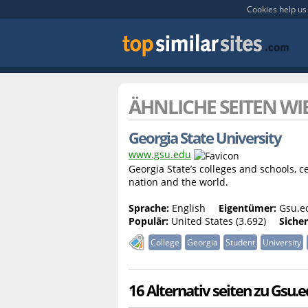
Cookies help us 
ÄHNLICHE SEITEN WI
Georgia State University
www.gsu.edu
Georgia State’s colleges and schools, c
nation and the world.
Sprache:
English
Eigentümer:
Gsu.e
Populär:
United States (3.692)
Sicher
College
Georgia
Student
University
16 Alternativ seiten zu Gsu.