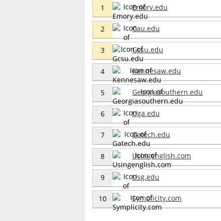
Emory.edu
1
Cau.edu
2
Gcsu.edu
3
Kennesaw.edu
4
Georgiasouthern.edu
5
Uga.edu
6
Gatech.edu
7
Usingenglish.com
8
Usg.edu
9
Symplicity.com
10