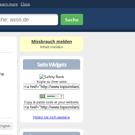
earn more
Close
Suche
Missbrauch melden
Inhalt melden
Seite Widgets
the
Kopie zu ihrer seite
Copy & paste code at your website:
Holen sie sich weitere
English