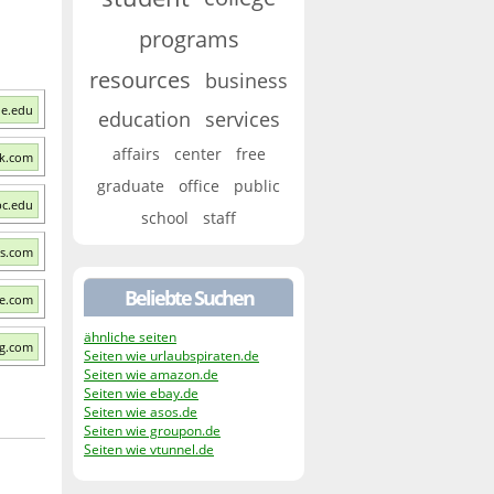
programs
resources
business
ue.edu
education
services
affairs
center
free
ok.com
graduate
office
public
pc.edu
school
staff
ts.com
Beliebte Suchen
ge.com
ähnliche seiten
ng.com
Seiten wie urlaubspiraten.de
Seiten wie amazon.de
Seiten wie ebay.de
Seiten wie asos.de
Seiten wie groupon.de
Seiten wie vtunnel.de