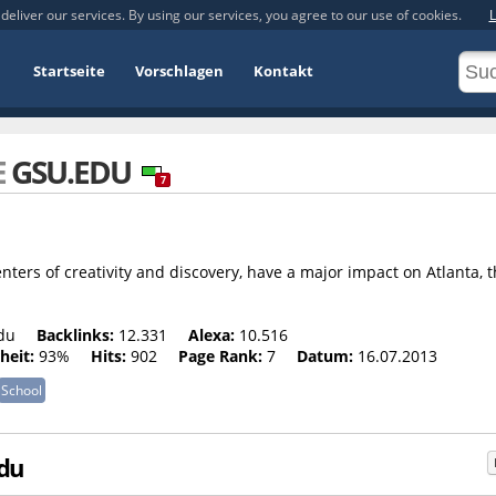
deliver our services. By using our services, you agree to our use of cookies.
L
Startseite
Vorschlagen
Kontakt
E
GSU.EDU
7
enters of creativity and discovery, have a major impact on Atlanta, 
du
Backlinks:
12.331
Alexa:
10.516
heit:
93%
Hits:
902
Page Rank:
7
Datum:
16.07.2013
School
edu