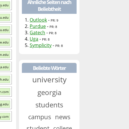
Ähnliche Seiten nach
ry.edu
Beliebtheit
au.edu
1.
Outlook
-
PR: 9
2.
Purdue
-
PR: 8
su.edu
3.
Gatech
-
PR: 8
4.
Uga
-
PR: 8
aw.edu
5.
Symplicity
-
PR: 8
rn.edu
Beliebte Wörter
ga.edu
university
ch.edu
georgia
sh.com
students
sg.edu
campus
news
ty.com
student
college