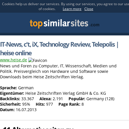
Cookies help us deliver our services. By using our services, you agree to our us
of cookies.
Learn more
Close
IT-News, c't, iX, Technology Review, Telepolis |
heise online
www.heise.de
News und Foren zu Computer, IT, Wissenschaft, Medien und
Politik. Preisvergleich von Hardware und Software sowie
Downloads beim Heise Zeitschriften Verlag.
Sprache:
German
Eigentümer:
Heise Zeitschriften Verlag GmbH & Co. KG
Backlinks:
33.367
Alexa:
2.191
Populär:
Germany (128)
Sicherheit:
95%
Hits:
977
Page Rank:
8
Datum:
16.07.2013