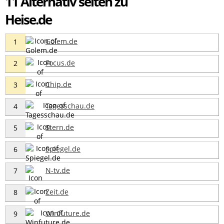
11 Alternativ seiten zu
Heise.de
Golem.de
1
Focus.de
2
Chip.de
3
Tagesschau.de
4
Stern.de
5
Spiegel.de
6
N-tv.de
7
Zeit.de
8
Winfuture.de
9