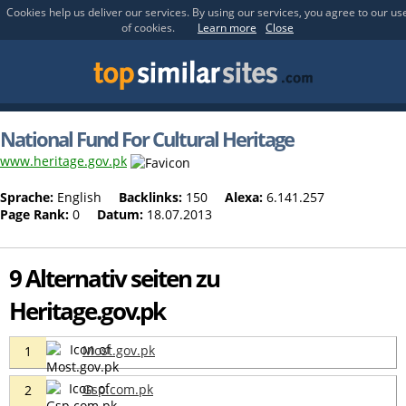
Cookies help us deliver our services. By using our services, you agree to our us
of cookies.
Learn more
Close
National Fund For Cultural Heritage
www.heritage.gov.pk
Sprache:
English
Backlinks:
150
Alexa:
6.141.257
Page Rank:
0
Datum:
18.07.2013
9 Alternativ seiten zu
Heritage.gov.pk
Most.gov.pk
1
Gsp.com.pk
2