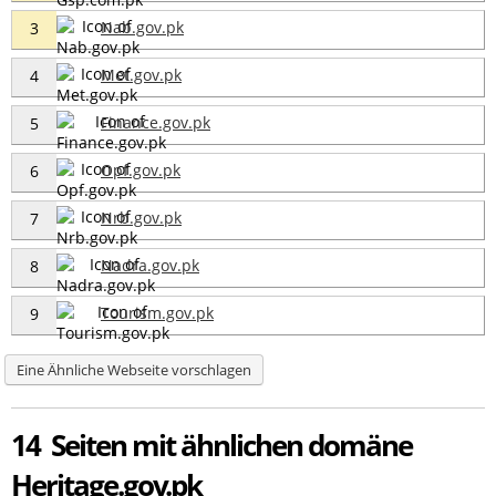
Nab.gov.pk
3
Met.gov.pk
4
Finance.gov.pk
5
Opf.gov.pk
6
Nrb.gov.pk
7
Nadra.gov.pk
8
Tourism.gov.pk
9
Eine Ähnliche Webseite vorschlagen
14 Seiten mit ähnlichen domäne
Heritage.gov.pk