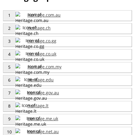
Heritage.com.au
1
Heritage.ch
2
Heritage.co.gg
3
Heritage.co.uk
4
Heritage.com.my
5
Heritage.edu
6
Heritage.gov.au
7
Heritage.lt
8
Heritage.me.uk
9
Heritage.net.au
10