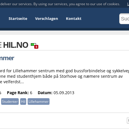
deliver our services. By using our services, you agree to our use of cookies.
L
Startseite
Vorschlagen
Kontakt
E
HIL.NO
6
hammer
ord for Lillehammer sentrum med god bussforbindelse og sykkelve
ntene med studenthjem både på Storhove og næmere sentrum av
 velferdst...
%
Page Rank:
6
Datum:
05.09.2013
Studenter
Hil
Lillehammer