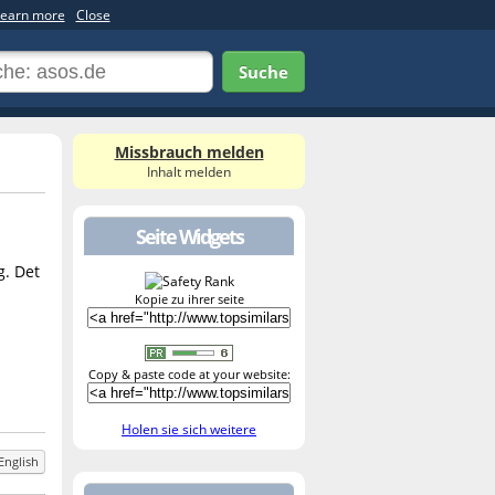
earn more
Close
Suche
Missbrauch melden
Inhalt melden
Seite Widgets
g. Det
Kopie zu ihrer seite
Copy & paste code at your website:
Holen sie sich weitere
English