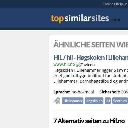
Cookies help us 
ÄHNLICHE SEITEN WI
HiL / hil - Høgskolen i Lille
www.hil.no
Høgskolen i Lillehammer ligger 5 km n
er et godt utbygd botilbud for stude
Lillehammer. Barnehagetilbud og andre
Sprache:
no-bokmaal
Sicherheit:
93
Lillehammer
Høgskolen
Hil
Sentrum
7 Alternativ seiten zu Hil.no