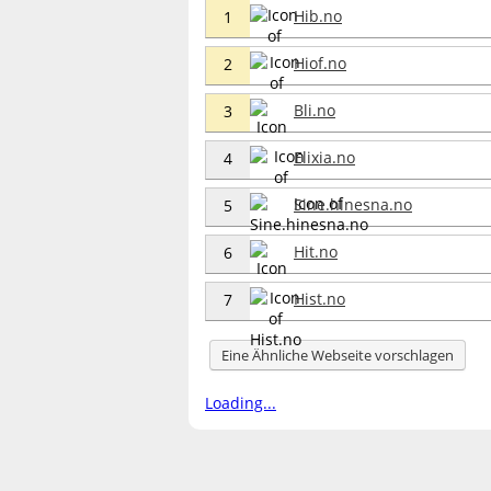
Hib.no
1
Hiof.no
2
Bli.no
3
Elixia.no
4
Sine.hinesna.no
5
Hit.no
6
Hist.no
7
Eine Ähnliche Webseite vorschlagen
Loading...