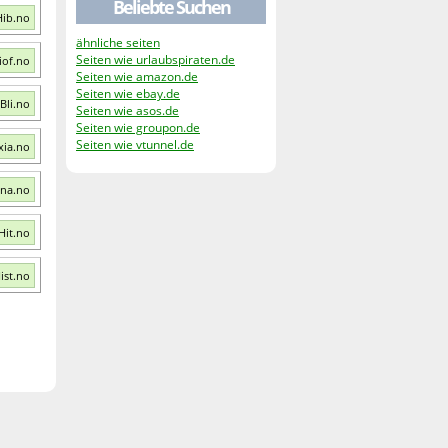
Beliebte Suchen
Hib.no
ähnliche seiten
Seiten wie urlaubspiraten.de
iof.no
Seiten wie amazon.de
Seiten wie ebay.de
Bli.no
Seiten wie asos.de
Seiten wie groupon.de
Seiten wie vtunnel.de
xia.no
sna.no
Hit.no
ist.no