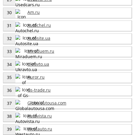
Am.ru
30
Autochel.ru
31
Autosite.ua
32
Miraduem.ru
33
Ukravto.ua
34
Auror.ru
35
Gs-trade.ru
36
Globalautousa.com
37
Autovista.ru
38
Westauto.ru
39