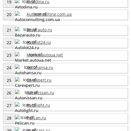
Avtodina.ru
19
Autoconsulting.com.ua
20
Bazarauto.ru
21
Autolot24.ru
22
Market.autoua.net
23
Autohansa.ru
24
Carexpert.ru
25
Autonissan.ru
26
Autolight.ru
27
Pelican.ru
28
Usedcars.ru
29