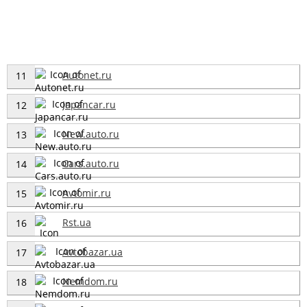
Autonet.ru
11
Japancar.ru
12
New.auto.ru
13
Cars.auto.ru
14
Avtomir.ru
15
Rst.ua
16
Avtobazar.ua
17
Nemdom.ru
18