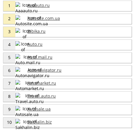
Aaaauto.ru
1
Autosite.com.ua
2
Bibika.ru
3
Auto.ru
4
Auto.mail.ru
5
Autonavigator.ru
6
Avtomarket.ru
7
Travel.auto.ru
8
Avtosale.ua
9
Sakhalin.biz
10