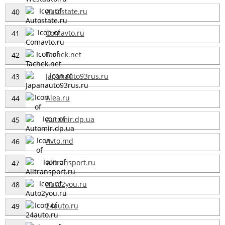
Autostate.ru
40
Comavto.ru
41
Tachek.net
42
Japanauto93rus.ru
43
Alea.ru
44
Automir.dp.ua
45
Avto.md
46
Alltransport.ru
47
Auto2you.ru
48
24auto.ru
49