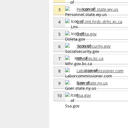
Personnel.state.wy.us
3
Lmi-imt.hrdc-drhc.gc.ca
4
Doleta.gov
5
Socialsecurity.gov
6
Mhr.gov.bc.ca
7
Laborcommissioner.com
8
Goer.state.ny.us
9
Ssa.gov
10