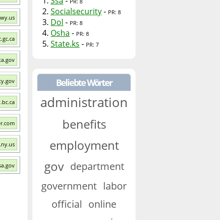
1.
Ssa
-
PR: 8
2.
Socialsecurity
-
PR: 8
.wy.us
3.
Dol
-
PR: 8
4.
Osha
-
PR: 8
.gc.ca
5.
State.ks
-
PR: 7
ta.gov
Beliebte Wörter
ty.gov
administration
.bc.ca
benefits
er.com
employment
.ny.us
gov
department
sa.gov
government
labor
official
online