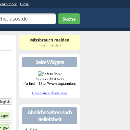
earn more
Close
Suche
Missbrauch melden
Inhalt melden
Seite Widgets
Kopie zu ihrer seite
Holen sie sich weitere
English
Ähnliche Seiten nach
ha.gov
Beliebtheit
ol.gov