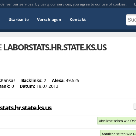
deliver our services. By using our services, you agree to our use of cookies.
L
Startseite
Vorschlagen
Kontakt
E
LABORSTATS.HR.STATE.KS.US
sKansas
Backlinks:
2
Alexa:
49.525
Rank:
0
Datum:
18.07.2013
stats.hr.state.ks.us
Ähnliche seiten wie Os
Ähnliche seiten wie D