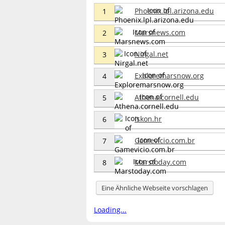
Phoenix.lpl.arizona.edu
1
Marsnews.com
2
Nirgal.net
3
Exploremarsnow.org
4
Athena.cornell.edu
5
Iskon.hr
6
Gamevicio.com.br
7
Marstoday.com
8
Eine Ähnliche Webseite vorschlagen
Loading...