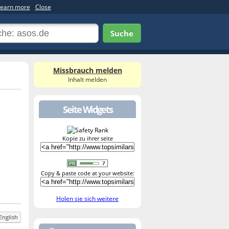
earn more
Close
Suche
Missbrauch melden
Inhalt melden
Seite Widgets
Kopie zu ihrer seite
Copy & paste code at your website:
Holen sie sich weitere
English