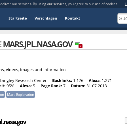
deliver our services. By using our services, you agree to our use of cookies.
L
Startseite
Vorschlagen
Kontakt
E
MARS.JPL.NASA.GOV
7
ons, videos, images and information
angley Research Center
Backlinks:
1.176
Alexa:
1.271
it:
95%
Alexa:
5
Page Rank:
7
Datum:
31.07.2013
ion
Mars Exploration
pl.nasa.gov