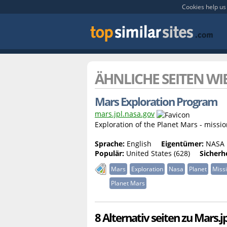
Cookies help us 
ÄHNLICHE SEITEN WI
Mars Exploration Program
mars.jpl.nasa.gov
Exploration of the Planet Mars - missi
Sprache:
English
Eigentümer:
NASA L
Populär:
United States (628)
Sicherhe
Mars
Exploration
Nasa
Planet
Miss
Planet Mars
8 Alternativ seiten zu Mars.j