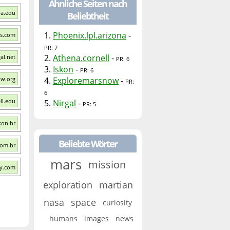
Ähnliche Seiten nach
na.edu
Beliebtheit
1.
Phoenix.lpl.arizona
-
ws.com
PR: 7
2.
Athena.cornell
-
al.net
PR: 6
3.
Iskon
-
PR: 6
ow.org
4.
Exploremarsnow
-
PR:
6
ll.edu
5.
Nirgal
-
PR: 5
kon.hr
Beliebte Wörter
com.br
mars
mission
ay.com
exploration
martian
nasa
space
curiosity
humans
images
news