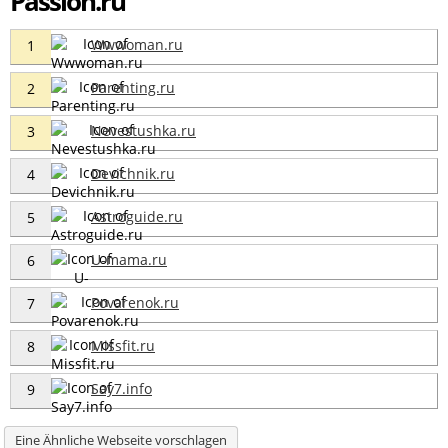
Passion.ru
Wwwoman.ru
1
Parenting.ru
2
Nevestushka.ru
3
Devichnik.ru
4
Astroguide.ru
5
U-mama.ru
6
Povarenok.ru
7
Missfit.ru
8
Say7.info
9
Eine Ähnliche Webseite vorschlagen