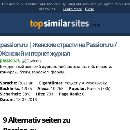
Cookies help us deliver our services. By using our services, you agree to our us
of cookies.
Learn more
Close
passion.ru | Женские страсти на Passion.ru /
Женский интернет журнал
passion.ru
Ежедневный женский журнал. Библиотека статей, новости,
конкурсы, блоги, гороскоп, форум.
Sprache:
Russian
Eigentümer:
Yevgeny A Vysokovsky
Backlinks:
1.975
Alexa:
10.268
Populär:
Russia (786)
Sicherheit:
38%
Hits:
731
Page Rank:
6
Datum:
18.07.2013
9 Alternativ seiten zu