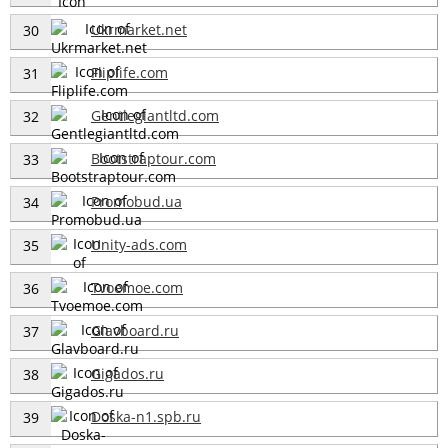
Ukrmarket.net
30
Fliplife.com
31
Gentlegiantltd.com
32
Bootstraptour.com
33
Promobud.ua
34
Unity-ads.com
35
Tvoemoe.com
36
Glavboard.ru
37
Gigados.ru
38
Doska-n1.spb.ru
39