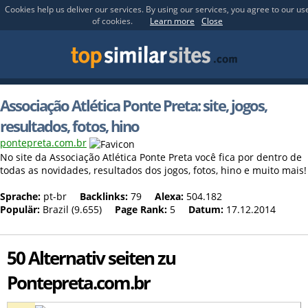
Cookies help us deliver our services. By using our services, you agree to our us
of cookies.
Learn more
Close
Associação Atlética Ponte Preta: site, jogos,
resultados, fotos, hino
pontepreta.com.br
No site da Associação Atlética Ponte Preta você fica por dentro de
todas as novidades, resultados dos jogos, fotos, hino e muito mais!
Sprache:
pt-br
Backlinks:
79
Alexa:
504.182
Populär:
Brazil (9.655)
Page Rank:
5
Datum:
17.12.2014
50 Alternativ seiten zu
Pontepreta.com.br