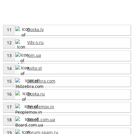
Doska.lv
11
Vdv-s.ru
12
Join.ua
13
Avito.st
14
360zebra.com
15
Doska.ru
16
Peoplemov.in
17
Board.com.ua
18
Forum-spain.ru
19