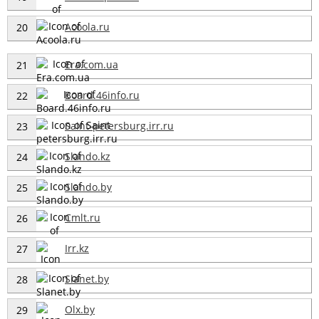
Acoola.ru
20
Era.com.ua
21
Board.46info.ru
22
Saint-petersburg.irr.ru
23
Slando.kz
24
Slando.by
25
Cmlt.ru
26
Irr.kz
27
Slanet.by
28
Olx.by
29