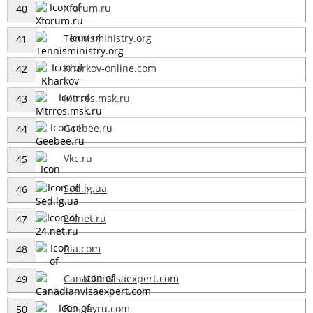
Xforum.ru
40
Tennisministry.org
41
Kharkov-online.com
42
Mtrros.msk.ru
43
Geebee.ru
44
Vkc.ru
45
Sed.lg.ua
46
24.net.ru
47
Ria.com
48
Canadianvisaexpert.com
49
Bbsgayru.com
50