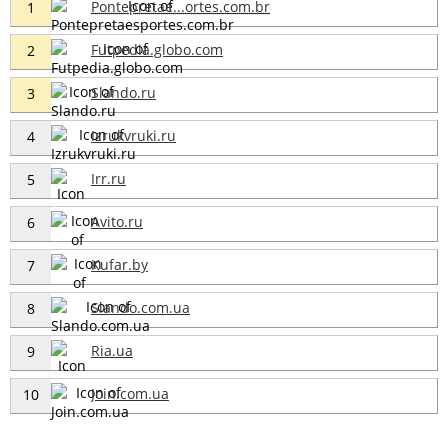
Pontepretae...ortes.com.br
1
Futpedia.globo.com
2
Slando.ru
3
Izrukvruki.ru
4
Irr.ru
5
Avito.ru
6
Kufar.by
7
Slando.com.ua
8
Ria.ua
9
Join.com.ua
10