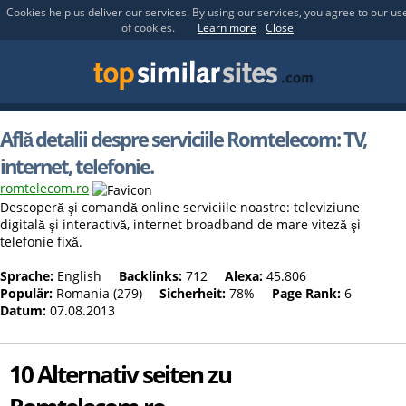
Cookies help us deliver our services. By using our services, you agree to our us
of cookies.
Learn more
Close
Află detalii despre serviciile Romtelecom: TV,
internet, telefonie.
romtelecom.ro
Descoperă şi comandă online serviciile noastre: televiziune
digitală şi interactivă, internet broadband de mare viteză şi
telefonie fixă.
Sprache:
English
Backlinks:
712
Alexa:
45.806
Populär:
Romania (279)
Sicherheit:
78%
Page Rank:
6
Datum:
07.08.2013
10 Alternativ seiten zu