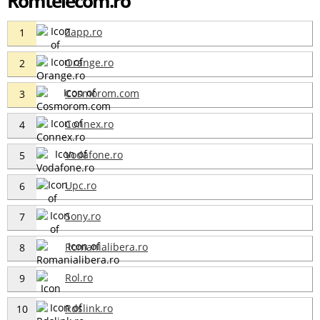
Romtelecom.ro
Zapp.ro
1
Orange.ro
2
Cosmorom.com
3
Connex.ro
4
Vodafone.ro
5
Upc.ro
6
Sony.ro
7
Romanialibera.ro
8
Rol.ro
9
Rdslink.ro
10