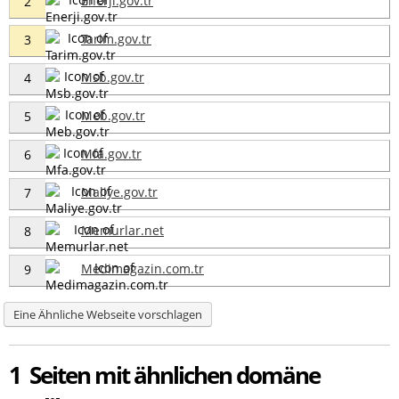
Enerji.gov.tr
2
Tarim.gov.tr
3
Msb.gov.tr
4
Meb.gov.tr
5
Mfa.gov.tr
6
Maliye.gov.tr
7
Memurlar.net
8
Medimagazin.com.tr
9
Eine Ähnliche Webseite vorschlagen
1 Seiten mit ähnlichen domäne