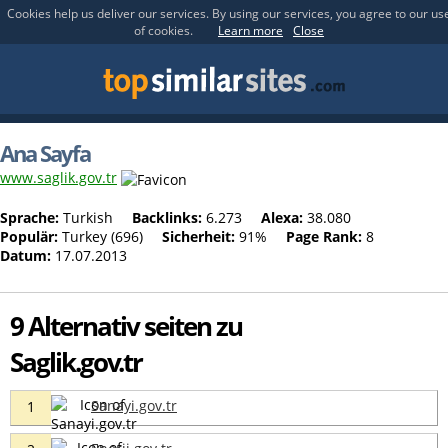
Cookies help us deliver our services. By using our services, you agree to our us
of cookies.
Learn more
Close
Ana Sayfa
www.saglik.gov.tr
Sprache:
Turkish
Backlinks:
6.273
Alexa:
38.080
Populär:
Turkey (696)
Sicherheit:
91%
Page Rank:
8
Datum:
17.07.2013
9 Alternativ seiten zu
Saglik.gov.tr
Sanayi.gov.tr
1