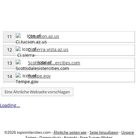
Ci.tucson.az.us
11
Ci.sierra-vista.az.us
12
Scottsdales...ercities.com
13
Tempe.gov
14
Eine Ähnliche Webseite vorschlagen
Loading...
©2026 topsimilarsites.com -
Ähnliche seiten wie
-
Seite hinzufügen
-
Unsere
Seiten
-
Datenschutz
-
Kontakt
-
Free Survey Maker