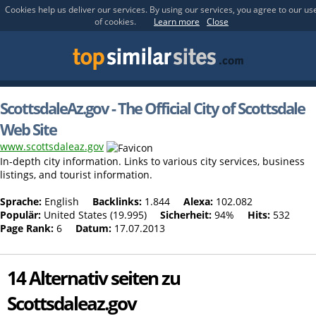
Cookies help us deliver our services. By using our services, you agree to our us
of cookies.
Learn more
Close
ScottsdaleAz.gov - The Official City of Scottsdale
Web Site
www.scottsdaleaz.gov
In-depth city information. Links to various city services, business
listings, and tourist information.
Sprache:
English
Backlinks:
1.844
Alexa:
102.082
Populär:
United States (19.995)
Sicherheit:
94%
Hits:
532
Page Rank:
6
Datum:
17.07.2013
14 Alternativ seiten zu
Scottsdaleaz.gov