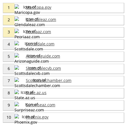
Maricopa.gov
1
Glendaleaz.com
2
Peoriaaz.com
3
Scottsdale.com
4
Arizonaguide.com
5
Scottsdalecvb.com
6
Scottsdalechamber.com
7
State.az.us
8
Surpriseaz.com
9
Phoenix.gov
10