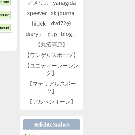
アメリカ
yanagida
et.com
speever
skijournal
net.de
dvd72分
hideki
net.nl
diary」
blog」
cup
【丸沼高原】
【ワンゲルスポーツ】
【ユニティーレーシン
グ】
【マテリアルスポー
ツ】
【アルペンオーレ】
Beliebte Suchen