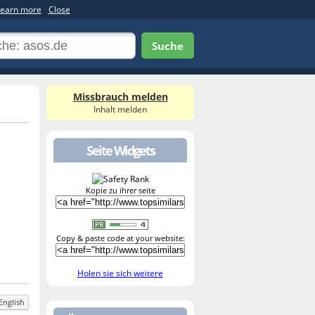
earn more
Close
Suche
Missbrauch melden
Inhalt melden
Seite Widgets
Kopie zu ihrer seite
Copy & paste code at your website:
Holen sie sich weitere
English