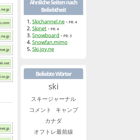
Ähnliche Seiten nach
Beliebtheit
.ne.jp
1.
Skichannel.ne
-
PR: 4
mo.com
2.
Skinet
-
PR: 4
3.
Snowboard
-
PR: 3
.ne.jp
4.
Snowfan.mimo
5.
Ski.joy.ne
net.jp
ski.net
Beliebte Wörter
.co.jp
ski
スキージャーナル
コメント
キャンプ
カナダ
net.jp
オフトレ最前線