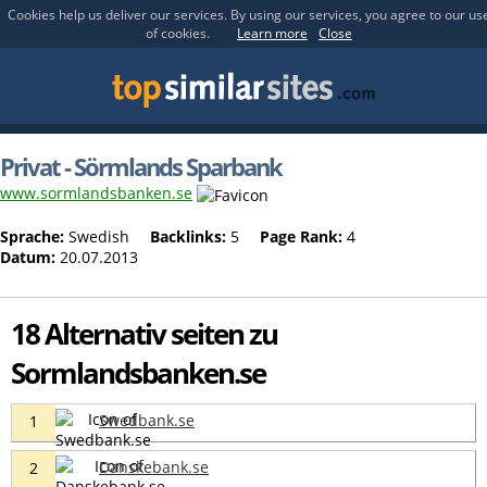
Cookies help us deliver our services. By using our services, you agree to our us
of cookies.
Learn more
Close
Privat - Sörmlands Sparbank
www.sormlandsbanken.se
Sprache:
Swedish
Backlinks:
5
Page Rank:
4
Datum:
20.07.2013
18 Alternativ seiten zu
Sormlandsbanken.se
Swedbank.se
1
Danskebank.se
2