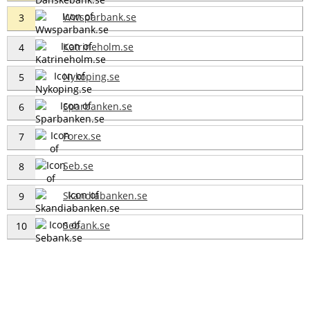
Wwsparbank.se
3
Katrineholm.se
4
Nykoping.se
5
Sparbanken.se
6
Forex.se
7
Seb.se
8
Skandiabanken.se
9
Sebank.se
10