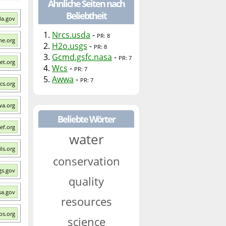
Ähnliche Seiten nach
Beliebtheit
da.gov
1.
Nrcs.usda
-
PR: 8
ne.org
2.
H2o.usgs
-
PR: 8
3.
Gcmd.gsfc.nasa
-
PR: 7
et.org
4.
Wcs
-
PR: 7
5.
Awwa
-
PR: 7
cs.org
wa.org
Beliebte Wörter
ef.org
water
ls.org
conservation
gs.gov
quality
sa.gov
resources
os.org
science