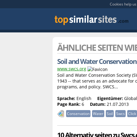
Cookies help us 
ÄHNLICHE SEITEN WI
Soil and Water Conservation
www.swcs.org
Soil and Water Conservation Society (SW
1943 -- that serves as an advocate for
programs, and policy. SWCS...
Sprache:
English
Eigentümer:
Global
Page Rank:
6
Datum:
21.07.2013
Conservation
Water
Soil
Swcs
Click
10 Alternativ seiten zu Swcs.