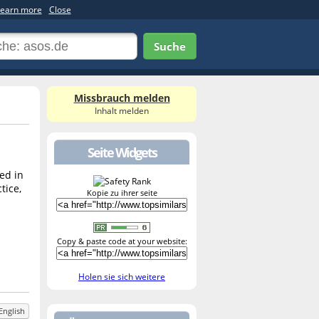
earn more
Close
Suche
Missbrauch melden
Inhalt melden
Seite Widgets
ed in
tice,
Kopie zu ihrer seite
Copy & paste code at your website:
Holen sie sich weitere
English