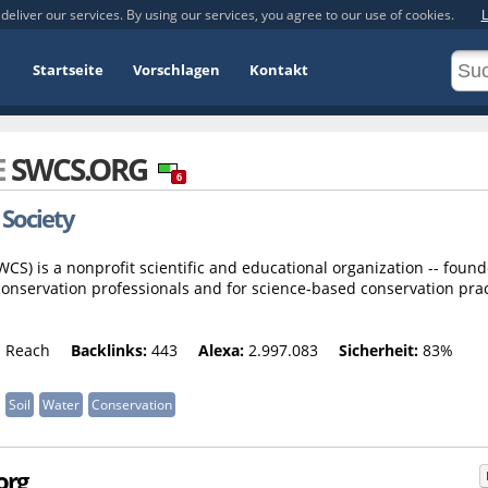
deliver our services. By using our services, you agree to our use of cookies.
L
Startseite
Vorschlagen
Kontakt
E
SWCS.ORG
6
 Society
CS) is a nonprofit scientific and educational organization -- found
 conservation professionals and for science-based conservation prac
 Reach
Backlinks:
443
Alexa:
2.997.083
Sicherheit:
83%
Soil
Water
Conservation
org