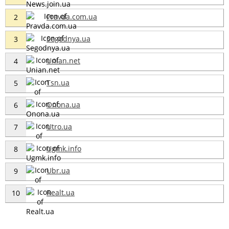
Pravda.com.ua
2
Segodnya.ua
3
Unian.net
4
Tsn.ua
5
Onona.ua
6
Utro.ua
7
Ugmk.info
8
Ubr.ua
9
Realt.ua
10