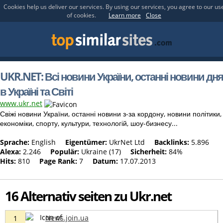
Cookies help us deliver our services. By using our services, you agree to our us
of cookies.
Learn more
Close
UKR.NET: Всі новини України, останні новини дня
в Україні та Світі
www.ukr.net
Свіжі новини України, останні новини з-за кордону, новини політики,
економіки, спорту, культури, технологій, шоу-бизнесу...
Sprache:
English
Eigentümer:
UkrNet Ltd
Backlinks:
5.896
Alexa:
2.246
Populär:
Ukraine (17)
Sicherheit:
84%
Hits:
810
Page Rank:
7
Datum:
17.07.2013
16 Alternativ seiten zu Ukr.net
News.join.ua
1