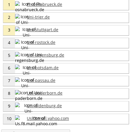
Fh-osnabrueck.de
1
Uni-trier.de
2
Uni-stuttgart.de
3
Uni-rostock.de
4
Uni-regensburg.de
5
Uni-potsdam.de
6
Uni-passau.de
7
Uni-paderborn.de
8
Uni-oldenburg.de
9
Us.f8.mail.yahoo.com
10