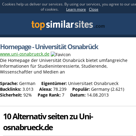
Cookies help us deliver our services. By using our services, you agree to our us
of cookies.
Learn more
Close
Homepage - Universität Osnabrück
www.uni-osnabrueck.de
Die Homepage der Universität Osnabrück bietet umfangreiche
Informationen für Studieninteressierte, Studierende,
Wissenschaftler und Medien an
Sprache:
German
Eigentümer:
Universitaet Osnabrueck
Backlinks:
3.013
Alexa:
78.239
Populär:
Germany (2.621)
Sicherheit:
92%
Page Rank:
7
Datum:
14.08.2013
10 Alternativ seiten zu Uni-
osnabrueck.de