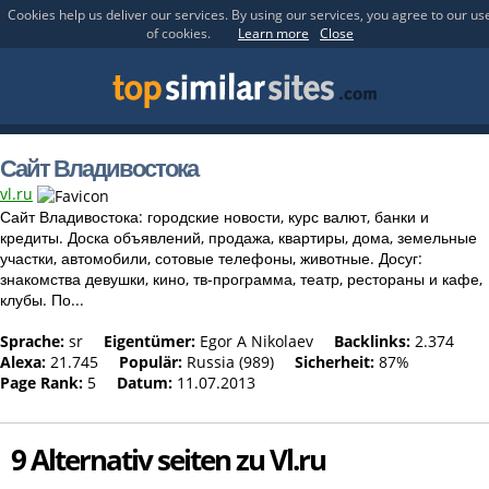
Cookies help us deliver our services. By using our services, you agree to our us
of cookies.
Learn more
Close
Сайт Владивостока
vl.ru
Сайт Владивостока: городские новости, курс валют, банки и
кредиты. Доска объявлений, продажа, квартиры, дома, земельные
участки, автомобили, сотовые телефоны, животные. Досуг:
знакомства девушки, кино, тв-программа, театр, рестораны и кафе,
клубы. По...
Sprache:
sr
Eigentümer:
Egor A Nikolaev
Backlinks:
2.374
Alexa:
21.745
Populär:
Russia (989)
Sicherheit:
87%
Page Rank:
5
Datum:
11.07.2013
9 Alternativ seiten zu Vl.ru