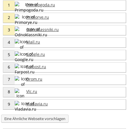
Primpogoda.ru
1
Primorye.ru
2
Odnoklassniki.ru
3
Mail.ru
4
Google.ru
5
Farpost.ru
6
Drom.ru
7
Vlc.ru
8
Vladavia.ru
9
Eine Ähnliche Webseite vorschlagen