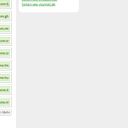
com.fj
Seiten wie vtunnel.de
com.gh
com.mt
com.tr
one.cz
one.fm
one.hu
one.it
one.nl
en Mehr