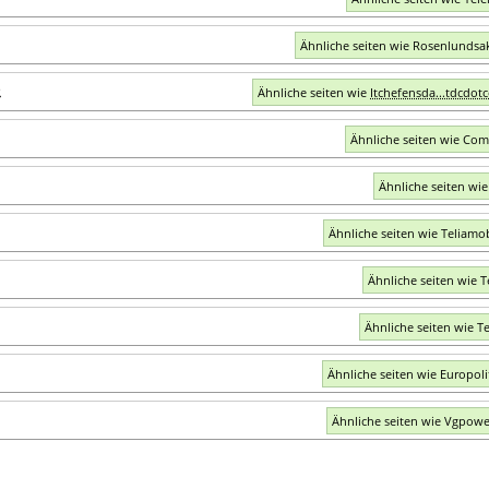
Ähnliche seiten wie Rosenlundsak
e
Ähnliche seiten wie
Itchefensda...tdcdot
Ähnliche seiten wie Com
Ähnliche seiten wie 
Ähnliche seiten wie Teliamob
Ähnliche seiten wie Te
Ähnliche seiten wie Te
Ähnliche seiten wie Europoli
Ähnliche seiten wie Vgpow