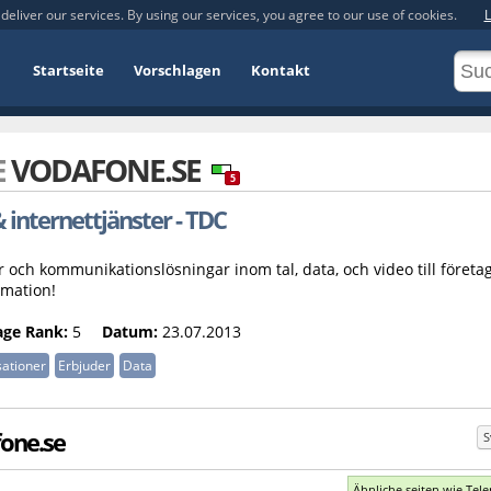
deliver our services. By using our services, you agree to our use of cookies.
L
Startseite
Vorschlagen
Kontakt
E
VODAFONE.SE
5
internettjänster - TDC
och kommunikationslösningar inom tal, data, och video till företa
rmation!
age Rank:
5
Datum:
23.07.2013
ationer
Erbjuder
Data
fone.se
S
Ähnliche seiten wie Tele