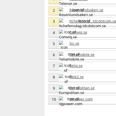
Rosenlundsakeri.se
2
Itchefensda...tdcdotcom.s
3
Comviq.se
4
Sic.se
5
Teliamobile.se
6
Telia.se
7
Tele2.se
8
Europolitan.se
9
Vgpower.com
10