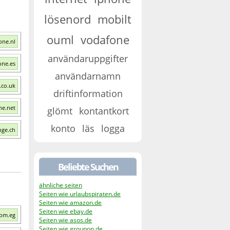
lösenord
mobilt
ouml
vodafone
one.nl
användaruppgifter
one.es
användarnamn
.co.uk
driftinformation
ne.net
glömt
kontantkort
konto
läs
logga
nge.ch
Beliebte Suchen
ähnliche seiten
Seiten wie urlaubspiraten.de
Seiten wie amazon.de
Seiten wie ebay.de
com.eg
Seiten wie asos.de
Seiten wie groupon.de