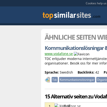
Cookies help us 
ÄHNLICHE SEITEN WI
Kommunikationslösningar & 
www.vodafone.se
TDC erbjuder moderna internettjänster 
organisationer. Besök oss för mer info
Sprache:
Swedish
Backlinks:
42
P
Tdc
Kommunikationslösningar
Organis
15 Alternativ seiten zu Voda
Telenor.se
1