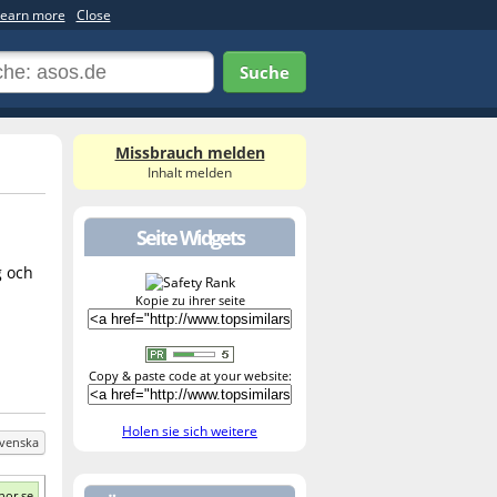
earn more
Close
Suche
Missbrauch melden
Inhalt melden
Seite Widgets
g och
Kopie zu ihrer seite
Copy & paste code at your website:
Holen sie sich weitere
venska
nor.se