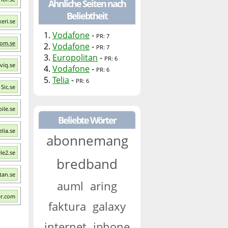
Ähnliche Seiten nach
Beliebtheit
eri.se
1.
Vodafone
-
PR: 7
com.se
2.
Vodafone
-
PR: 7
3.
Europolitan
-
PR: 6
viq.se
4.
Vodafone
-
PR: 6
5.
Telia
-
PR: 6
Sic.se
ile.se
Beliebte Wörter
lia.se
abonnemang
le2.se
bredband
tan.se
auml
aring
er.com
faktura
galaxy
internet
iphone