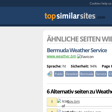
Cookies help us 
ÄHNLICHE SEITEN WI
Bermuda Weather Service
www.weather.bm
Sprache:
ht
Sicherheit:
94%
Page 
Public
Detailed
Bermuda
Service
C
6 Alternativ seiten zu Weat
Gov.bm
1