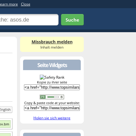
earn more
Close
Suche
Missbrauch melden
Inhalt melden
Seite Widgets
Kopie zu ihrer seite
Copy & paste code at your website:
English
Holen sie sich weitere
Gov.bm