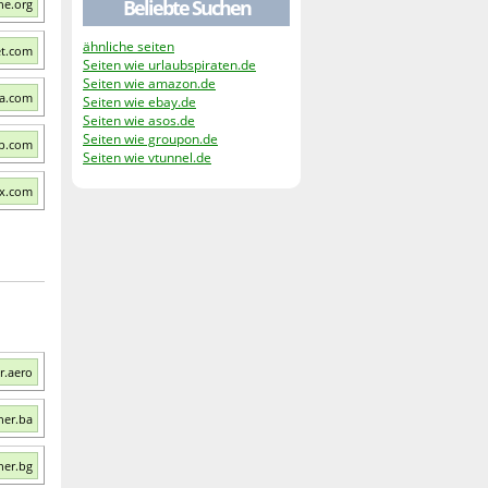
Beliebte Suchen
ne.org
ähnliche seiten
et.com
Seiten wie urlaubspiraten.de
Seiten wie amazon.de
da.com
Seiten wie ebay.de
Seiten wie asos.de
Seiten wie groupon.de
yp.com
Seiten wie vtunnel.de
sx.com
r.aero
her.ba
her.bg