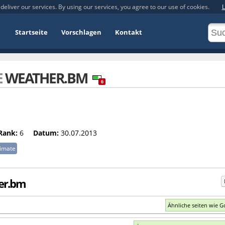
deliver our services. By using our services, you agree to our use of cookies.
L
Startseite
Vorschlagen
Kontakt
E
WEATHER.BM
6
Rank:
6
Datum:
30.07.2013
limate
her.bm
Ähnliche seiten wie 