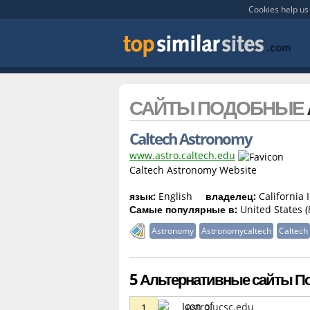
Cookies help us 
САЙТЫ ПОДОБНЫЕ
Caltech Astronomy
www.astro.caltech.edu
Caltech Astronomy Website
язык:
English
владелец:
California 
Самые популярные в:
United States (
Astronomy
Astronomycaltech
Caltech
5 Альтернативные сайты Пох
Astro.ucsc.edu
1