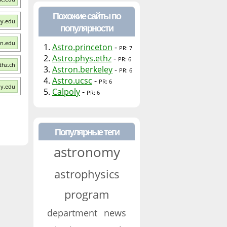
Похожие сайты по
ey.edu
популярности
on.edu
1.
Astro.princeton
-
PR: 7
2.
Astro.phys.ethz
-
PR: 6
thz.ch
3.
Astron.berkeley
-
PR: 6
4.
Astro.ucsc
-
PR: 6
ly.edu
5.
Calpoly
-
PR: 6
Популярные теги
astronomy
astrophysics
program
department
news