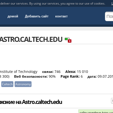
deliver our services. By using our services, you agree to our use of cookies.
L
домой
Добавить сайт
контакт
ASTRO.CALTECH.EDU
6
Institute of Technology
связи:
746
Alexa:
15 010
8 300)
Веб безопасности:
90%
Page Rank:
6
дата:
09.07.20
Caltech
Astronomy
ожие на Astro.caltech.edu
сайты подобные Astro.uc