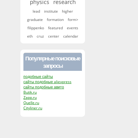
physics
research
lead
institute
higher
graduate
formation
form>
filippenko
featured
events
eth
cruz
center
calendar
Популярные поисковые
запросы
подобные сайты
сайты подобные aliexpress
сайты подобные авито
Butik.ru
Zapp.ru
Quelle.ru
Cityliner.ru