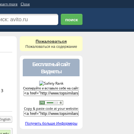
earn more
Close
поиск
Пожаловаться
Пожаловаться на содержание
Бесплатный сайт
Виджеты
Скопируйте и вставьте себе на сайт:
13
Copy & paste code at your website:
English
Получить больше Информеры
sc.edu