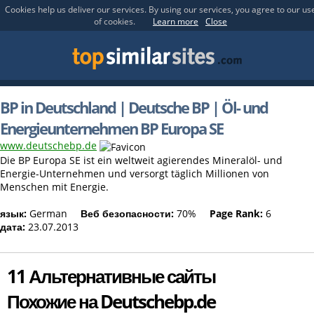
Cookies help us deliver our services. By using our services, you agree to our us
of cookies.
Learn more
Close
BP in Deutschland | Deutsche BP | Öl- und
Energieunternehmen BP Europa SE
www.deutschebp.de
Die BP Europa SE ist ein weltweit agierendes Mineralöl- und
Energie-Unternehmen und versorgt täglich Millionen von
Menschen mit Energie.
язык:
German
Веб безопасности:
70%
Page Rank:
6
дата:
23.07.2013
11 Альтернативные сайты
Похожие на Deutschebp.de