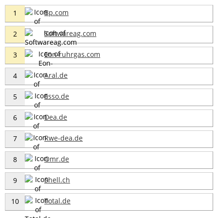
Bp.com
1
Softwareag.com
2
Eon-ruhrgas.com
3
Aral.de
4
Esso.de
5
Dea.de
6
Rwe-dea.de
7
Omr.de
8
Shell.ch
9
Total.de
10