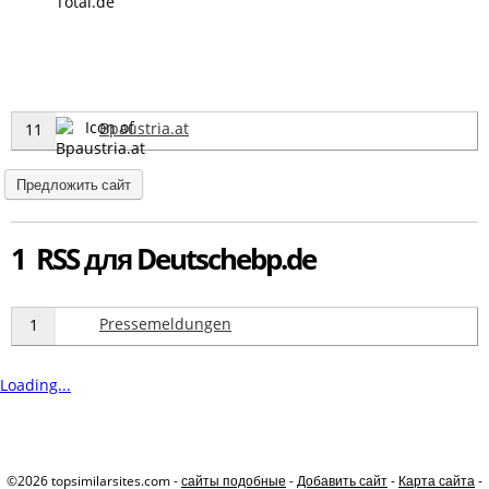
Bpaustria.at
11
Предложить сайт
1 RSS для Deutschebp.de
Pressemeldungen
1
Loading...
©2026 topsimilarsites.com -
сайты подобные
-
Добавить сайт
-
Карта сайта
-