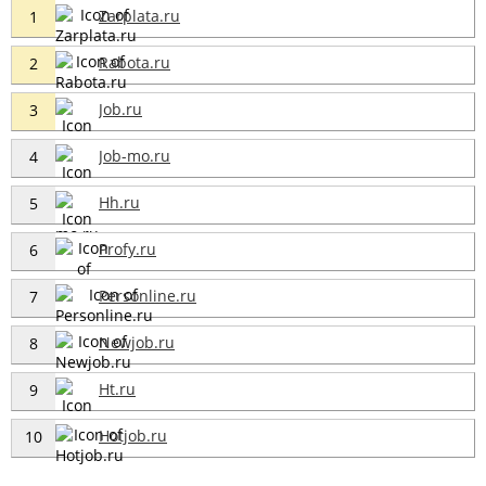
Zarplata.ru
1
Rabota.ru
2
Job.ru
3
Job-mo.ru
4
Hh.ru
5
Profy.ru
6
Personline.ru
7
Newjob.ru
8
Ht.ru
9
Hotjob.ru
10