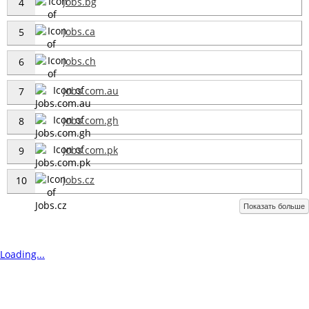
Jobs.bg
4
Jobs.ca
5
Jobs.ch
6
Jobs.com.au
7
Jobs.com.gh
8
Jobs.com.pk
9
Jobs.cz
10
Показать больше
Loading...