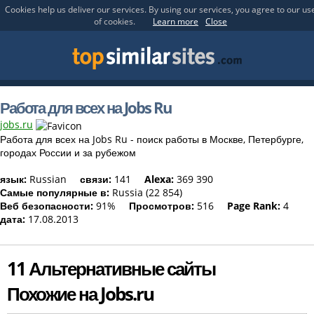
Cookies help us deliver our services. By using our services, you agree to our us
of cookies.
Learn more
Close
Работа для всех на Jobs Ru
jobs.ru
Работа для всех на Jobs Ru - поиск работы в Москве, Петербурге,
городах России и за рубежом
язык:
Russian
связи:
141
Alexa:
369 390
Самые популярные в:
Russia (22 854)
Веб безопасности:
91%
Просмотров:
516
Page Rank:
4
дата:
17.08.2013
11 Альтернативные сайты
Похожие на Jobs.ru