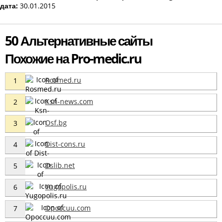
дата:
30.01.2015
50 Альтернативные сайты
Похожие на Pro-medic.ru
Rosmed.ru
1
Ksn-news.com
2
Osf.bg
3
Dist-cons.ru
4
Dslib.net
5
Yugopolis.ru
6
Opoccuu.com
7