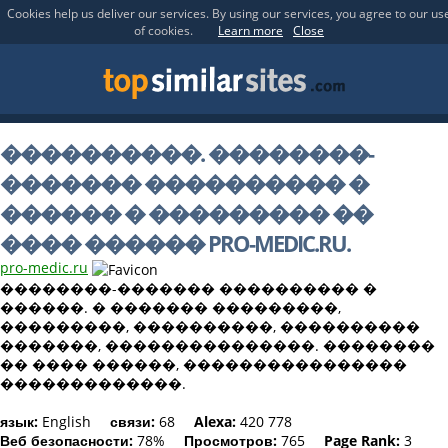
Cookies help us deliver our services. By using our services, you agree to our us
of cookies.
Learn more
Close
����������. ��������-
������� ���������� �
������ � ��������� ��
���� ������ PRO-MEDIC.RU.
pro-medic.ru
��������-������� ���������� �
������. � ������� ���������,
���������, ����������, ����������
�������, ���������������. ��������
�� ���� ������, ����������������
�������������.
язык:
English
связи:
68
Alexa:
420 778
Веб безопасности:
78%
Просмотров:
765
Page Rank:
3