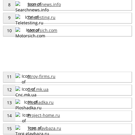
Searchnews.info
8
Teletesting.ru
9
Motorsich.com
10
Stroy-firms.ru
11
Cnc.mk.ua
12
Ploshadka.ru
13
Project-home.ru
14
Torg.glavbaza.ru
15