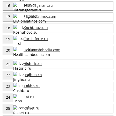
Tktransgarant.ru
16
Eligiblelatinos.com
17
Kozhuhovo.su
18
Carsil-forte.ru
19
Healthcambodia.com
20
Historic.ru
21
Jinghua.cn
22
Cnshb.ru
23
Kai.ru
24
Rlsnet.ru
25