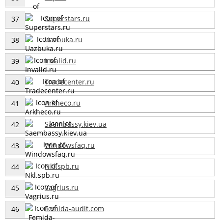
Superstars.ru
37
Uazbuka.ru
38
Invalid.ru
39
Tradecenter.ru
40
Arkheco.ru
41
Saembassy.kiev.ua
42
Windowsfaq.ru
43
Nkl.spb.ru
44
Vagrius.ru
45
Femida-audit.com
46