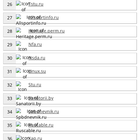
Tstu.ru
26
Allsportinfo.ru
27
Heritage.perm.ru
28
Nfa.ru
29
Nsda.ru
30
Linux.su
31
Stu.ru
32
Sanatorii.by
33
Spbdnevnik.ru
34
Ruscable.ru
35
Xap.ru
36