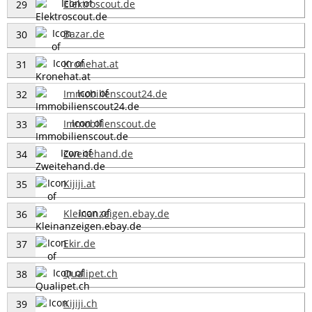
Elektroscout.de
29
Bazar.de
30
Kronehat.at
31
Immobilienscout24.de
32
Immobilienscout.de
33
Zweitehand.de
34
Kijiji.at
35
Kleinanzeigen.ebay.de
36
Ekir.de
37
Qualipet.ch
38
Kijiji.ch
39