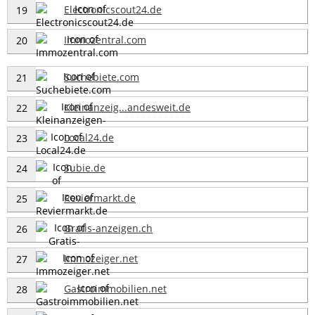
Electronicscout24.de
19
Immozentral.com
20
Suchebiete.com
21
Kleinanzeig...andesweit.de
22
Local24.de
23
Subie.de
24
Reviermarkt.de
25
Gratis-anzeigen.ch
26
Immozeiger.net
27
Gastroimmobilien.net
28