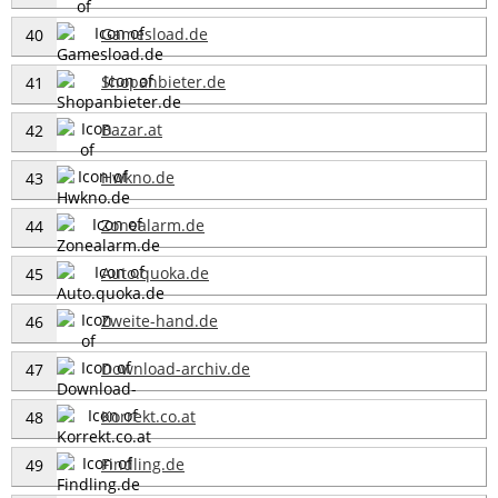
Gamesload.de
40
Shopanbieter.de
41
Bazar.at
42
Hwkno.de
43
Zonealarm.de
44
Auto.quoka.de
45
Zweite-hand.de
46
Download-archiv.de
47
Korrekt.co.at
48
Findling.de
49