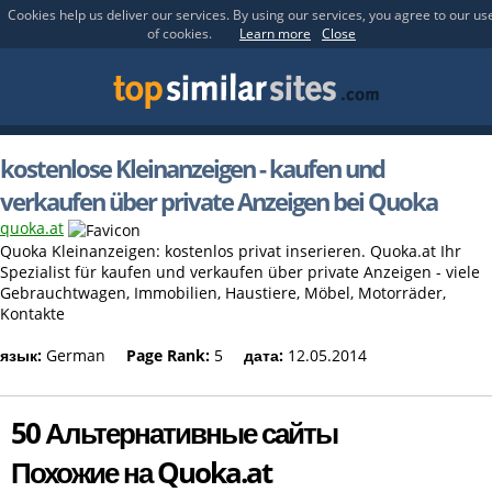
Cookies help us deliver our services. By using our services, you agree to our us
of cookies.
Learn more
Close
kostenlose Kleinanzeigen - kaufen und
verkaufen über private Anzeigen bei Quoka
quoka.at
Quoka Kleinanzeigen: kostenlos privat inserieren. Quoka.at Ihr
Spezialist für kaufen und verkaufen über private Anzeigen - viele
Gebrauchtwagen, Immobilien, Haustiere, Möbel, Motorräder,
Kontakte
язык:
German
Page Rank:
5
дата:
12.05.2014
50 Альтернативные сайты
Похожие на Quoka.at