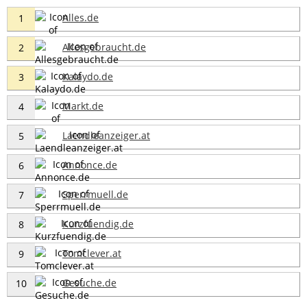
Alles.de
1
Allesgebraucht.de
2
Kalaydo.de
3
Markt.de
4
Laendleanzeiger.at
5
Annonce.de
6
Sperrmuell.de
7
Kurzfuendig.de
8
Tomclever.at
9
Gesuche.de
10