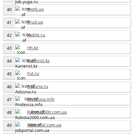
Work.ua
40
Trud.ua
41
Jooble.ru
42
Hh.kz
43
Karierist.kz
44
Fut.ru
45
Adzuna.ru
46
Professia.info
47
Rabota2000.com.ua
48
Jobportal.com.ua
49