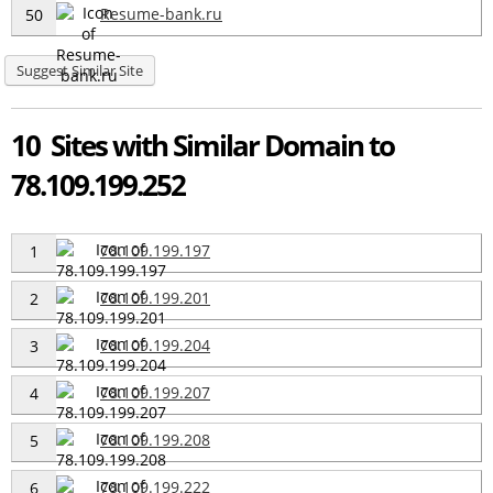
Resume-bank.ru
50
Suggest Similar Site
10 Sites with Similar Domain to
78.109.199.252
78.109.199.197
1
78.109.199.201
2
78.109.199.204
3
78.109.199.207
4
78.109.199.208
5
78.109.199.222
6