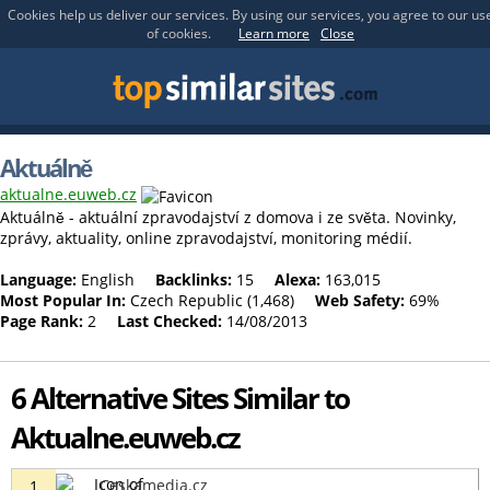
Cookies help us deliver our services. By using our services, you agree to our us
of cookies.
Learn more
Close
Aktuálně
aktualne.euweb.cz
Aktuálně - aktuální zpravodajství z domova i ze světa. Novinky,
zprávy, aktuality, online zpravodajství, monitoring médií.
Language:
English
Backlinks:
15
Alexa:
163,015
Most Popular In:
Czech Republic (1,468)
Web Safety:
69%
Page Rank:
2
Last Checked:
14/08/2013
6 Alternative Sites Similar to
Aktualne.euweb.cz
Ceskamedia.cz
1