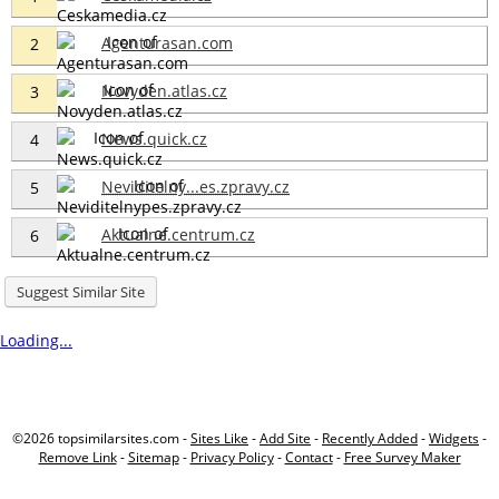
Agenturasan.com
2
Novyden.atlas.cz
3
News.quick.cz
4
Neviditelny...es.zpravy.cz
5
Aktualne.centrum.cz
6
Suggest Similar Site
Loading...
©2026 topsimilarsites.com -
Sites Like
-
Add Site
-
Recently Added
-
Widgets
-
Remove Link
-
Sitemap
-
Privacy Policy
-
Contact
-
Free Survey Maker