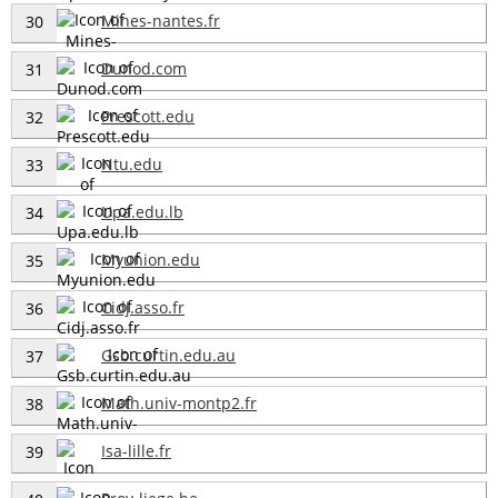
Mines-nantes.fr
30
Dunod.com
31
Prescott.edu
32
Ntu.edu
33
Upa.edu.lb
34
Myunion.edu
35
Cidj.asso.fr
36
Gsb.curtin.edu.au
37
Math.univ-montp2.fr
38
Isa-lille.fr
39