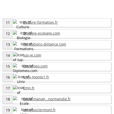
Culture-formation.fr
11
Biologie-ecologie.com
12
Formations-distance.com
13
Iup-ie.com
14
Diplomeo.com
15
Univ-montp1.fr
16
Emn.fr
17
Ecole-manag...normandie.fr
18
Univ-bpclermont.fr
19