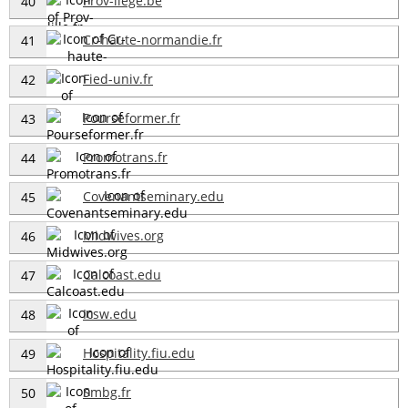
Prov-liege.be
40
Cr-haute-normandie.fr
41
Fied-univ.fr
42
Pourseformer.fr
43
Promotrans.fr
44
Covenantseminary.edu
45
Midwives.org
46
Calcoast.edu
47
Icsw.edu
48
Hospitality.fiu.edu
49
Smbg.fr
50