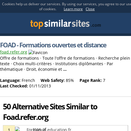
Cookies help us deliver our services. By using our services, you agree to our us
of cookies.
Learn more
Close
FOAD - Formations ouvertes et distance
foad.refer.org
Offre de formations · Toute l'offre de formations · Recherche plein
texte · Choix multi-critères · Institutions diplômantes · Par
thématique · Droit, économie et
...
Language:
French
Web Safety:
85%
Page Rank:
7
Last Checked:
01/11/2013
50 Alternative Sites Similar to
Foad.refer.org
Formasup.education.fr
1