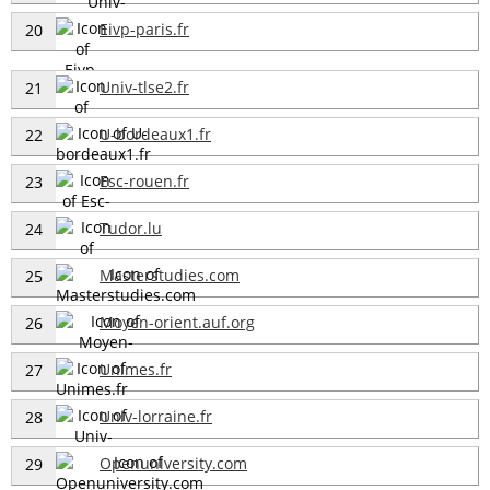
Eivp-paris.fr
20
Univ-tlse2.fr
21
U-bordeaux1.fr
22
Esc-rouen.fr
23
Tudor.lu
24
Masterstudies.com
25
Moyen-orient.auf.org
26
Unimes.fr
27
Univ-lorraine.fr
28
Openuniversity.com
29