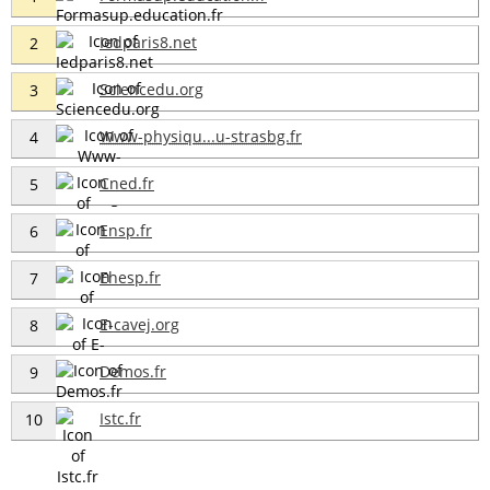
Iedparis8.net
2
Sciencedu.org
3
Www-physiqu...u-strasbg.fr
4
Cned.fr
5
Ensp.fr
6
Ehesp.fr
7
E-cavej.org
8
Demos.fr
9
Istc.fr
10