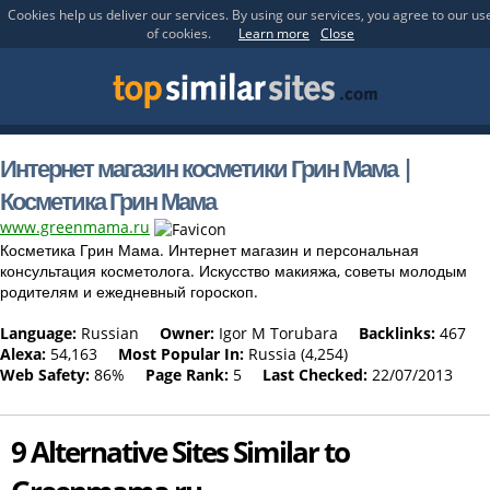
Cookies help us deliver our services. By using our services, you agree to our us
of cookies.
Learn more
Close
Интернет магазин косметики Грин Мама |
Косметика Грин Мама
www.greenmama.ru
Косметика Грин Мама. Интернет магазин и персональная
консультация косметолога. Искусство макияжа, советы молодым
родителям и ежедневный гороскоп.
Language:
Russian
Owner:
Igor M Torubara
Backlinks:
467
Alexa:
54,163
Most Popular In:
Russia (4,254)
Web Safety:
86%
Page Rank:
5
Last Checked:
22/07/2013
9 Alternative Sites Similar to