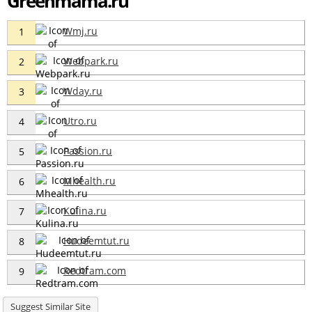
Greenmama.ru
Wmj.ru
1
Webpark.ru
2
Wday.ru
3
Utro.ru
4
Passion.ru
5
Mhealth.ru
6
Kulina.ru
7
Hudeemtut.ru
8
Redtram.com
9
Suggest Similar Site